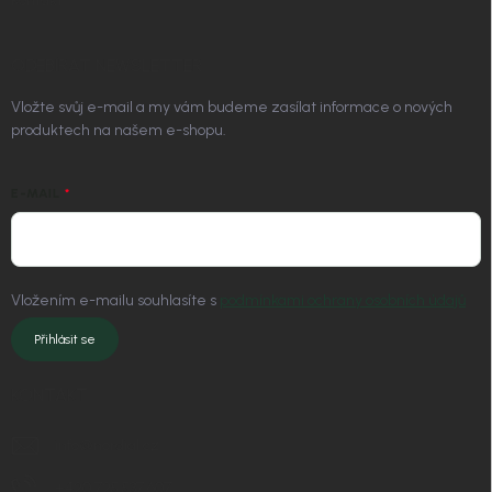
Kontakt
ODEBÍRAT NEWSLETTER
Vložte svůj e-mail a my vám budeme zasílat informace o nových
produktech na našem e-shopu.
E-MAIL
Vložením e-mailu souhlasíte s
podmínkami ochrany osobních údajů
Přihlásit se
KONTAKT
info
@
nordial.cz
+420 725 537 607