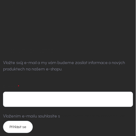
Vrácení zboží a reklamace
Doprava a platba
Platím Pak
Kontakt
ODEBÍRAT NEWSLETTER
Vložte svůj e-mail a my vám budeme zasílat informace o nových
produktech na našem e-shopu.
E-MAIL
Vložením e-mailu souhlasíte s
podmínkami ochrany osobních údajů
Přihlásit se