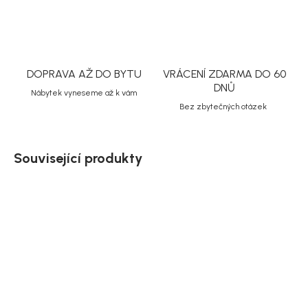
DOPRAVA AŽ DO BYTU
VRÁCENÍ ZDARMA DO 60
DNŮ
Nábytek vyneseme až k vám
Bez zbytečných otázek
Související produkty
Akce
Akce
Doručíme do 10-14 dnů
Doručíme do 10-14 dnů