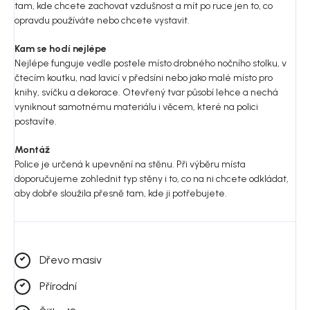
tam, kde chcete zachovat vzdušnost a mít po ruce jen to, co
opravdu používáte nebo chcete vystavit.
Kam se hodí nejlépe
Nejlépe funguje vedle postele místo drobného nočního stolku, v
čtecím koutku, nad lavicí v předsíni nebo jako malé místo pro
knihy, svíčku a dekorace. Otevřený tvar působí lehce a nechá
vyniknout samotnému materiálu i věcem, které na polici
postavíte.
Montáž
Police je určená k upevnění na stěnu. Při výběru místa
doporučujeme zohlednit typ stěny i to, co na ni chcete odkládat,
aby dobře sloužila přesně tam, kde ji potřebujete.
Dřevo masiv
Přírodní