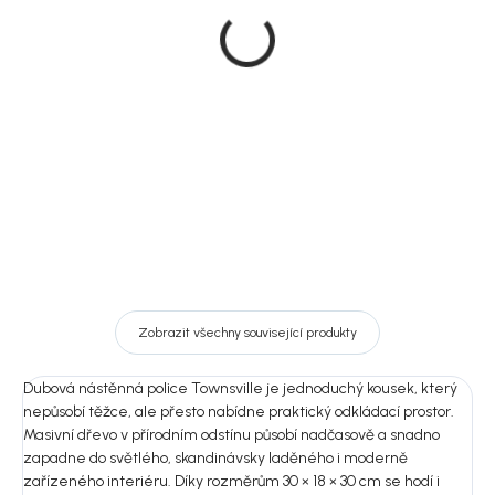
House Nordic Nastěnná
House Nordic Dubová
police se zásuvkámi,
nástenna police s dvířky,
masiv dub, patrová,
30x30 cm, Townsville
30x30 cm, Townsville
1 862 Kč
1 912 Kč
Detail
DO KOŠÍKU
Zobrazit všechny související produkty
Dubová nástěnná police Townsville je jednoduchý kousek, který
nepůsobí těžce, ale přesto nabídne praktický odkládací prostor.
Masivní dřevo v přírodním odstínu působí nadčasově a snadno
zapadne do světlého, skandinávsky laděného i moderně
zařízeného interiéru. Díky rozměrům 30 × 18 × 30 cm se hodí i