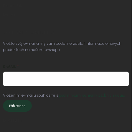
Platím Pak
Kontakt
ODEBÍRAT NEWSLETTER
Vložte svůj e-mail a my vám budeme zasílat informace o nových
produktech na našem e-shopu.
E-MAIL
Vložením e-mailu souhlasíte s
podmínkami ochrany osobních údajů
Přihlásit se
KONTAKT