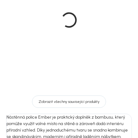
Doručíme do 10-14 dnů
Doručíme do 10-14 dnů
House Nordic
House Nordic Předsíňová
Bambusová nástěnná
sestava bambusová s
police, přírodní,
lavicí, 36x95x165 cm,
70x15x35,5 cm, Ember
Ember
849 Kč
5 399 Kč
DO KOŠÍKU
DO KOŠÍKU
Zobrazit všechny související produkty
Nástěnná police Ember je praktický doplněk z bambusu, který
pomůže využít volné místo na stěně a zároveň dodá interiéru
přírodní vzhled. Díky jednoduchému tvaru se snadno kombinuje
se skandinávským, moderním i přírodně laděným nábytkem.