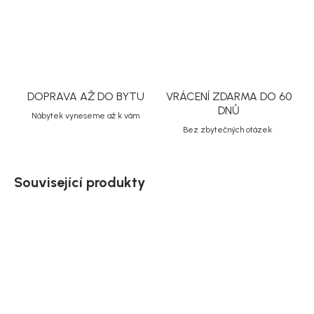
ZEPTAT SE
HLÍDAT
Uložit
DOPRAVA AŽ DO BYTU
VRÁCENÍ ZDARMA DO 60
DNŮ
Nábytek vyneseme až k vám
Bez zbytečných otázek
Související produkty