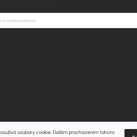
BÍRAT NEWSLETTER
m e-mailu souhlasíte s
podmínkami ochrany osobních údajů
oužívá soubory cookie. Dalším procházením tohoto