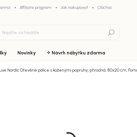
darma
Affiliate program
Jak nakupovat
Obchodní podmínky
Hledat
dky
Novinky
✧ Návrh nábytku zdarma
use Nordic Dřevěné police s koženými popruhy, přírodná, 80x20 cm, Forn
ní
ZNAČKA:
HOUSE NORDIC
979 Kč
chny (5)
Měrná
Doručíme d
cena:
MŮŽEME DOR