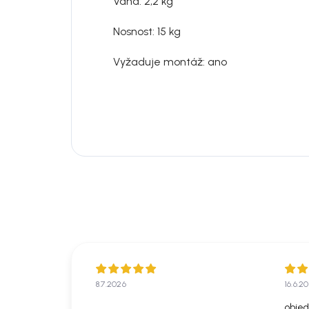
Váha: 2,2 kg
Nosnost: 15 kg
Vyžaduje montáž: ano
8.7.2026
16.6.2
objed