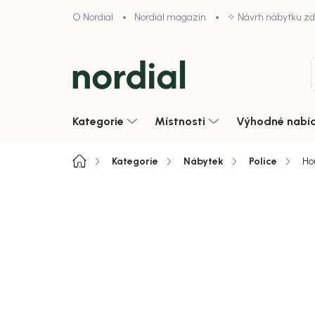
Přejít
O Nordial
Nordial magazín
✧ Návrh nábytku z
na
obsah
Kategorie
Místnosti
Výhodné nabí
Domů
Kategorie
Nábytek
Police
Ho
Neohodnoceno
Podrobnosti hodnoce
Zobrazit vše