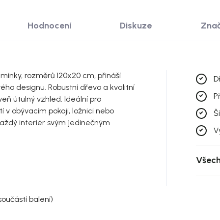
Hodnocení
Diskuze
Zna
mínky, rozměrů 120x20 cm, přináší
D
ého designu. Robustní dřevo a kvalitní
P
eň útulný vzhled. Ideální pro
í v obývacím pokoji, ložnici nebo
Š
í každý interiér svým jedinečným
V
Všech
oučástí balení)