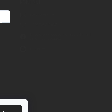
KONTAKT
info
@
nordial.cz
Přihlásit
se
+420 725 537 607
https://www.facebook.com/profile.php?
id=61582484494454
nordial.cz