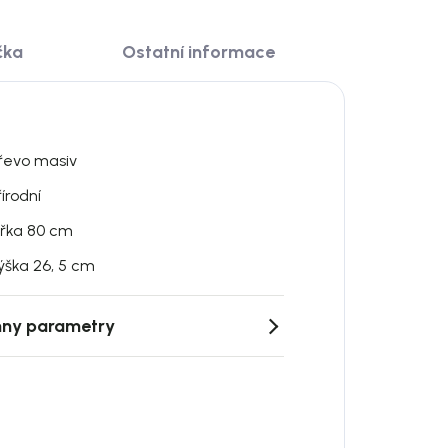
čka
Ostatní informace
řevo masiv
řírodní
ířka 80 cm
ýška 26, 5 cm
ny parametry