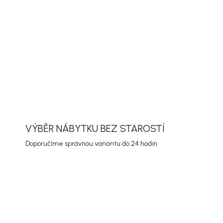
ORMACE
ZEPTAT SE
HLÍDAT
VÝBĚR NÁBYTKU BEZ STAROSTÍ
Doporučíme správnou variantu do 24 hodin