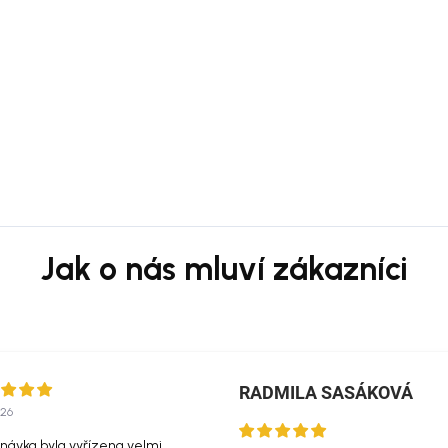
RADMILA SASÁKOVÁ
026
návka byla vyřízena velmi