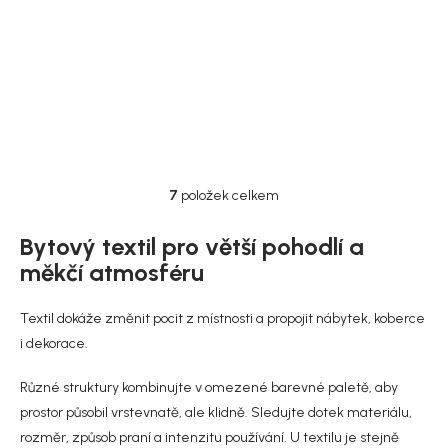
cm, Bombay
559 Kč
DO KOŠÍKU
7
položek celkem
O
v
l
Bytový textil pro větší pohodlí a
á
měkčí atmosféru
d
a
c
Textil dokáže změnit pocit z místnosti a propojit nábytek, koberce
í
i dekorace.
p
r
Různé struktury kombinujte v omezené barevné paletě, aby
v
k
prostor působil vrstevnatě, ale klidně. Sledujte dotek materiálu,
y
rozměr, způsob praní a intenzitu používání. U textilu je stejně