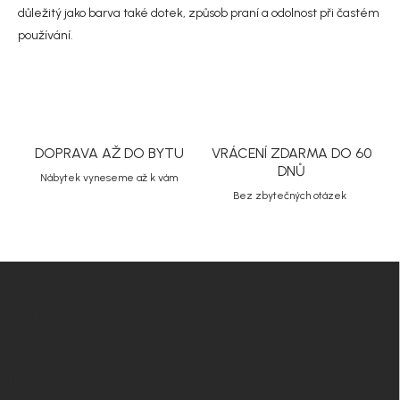
v
důležitý jako barva také dotek, způsob praní a odolnost při častém
ý
p
používání.
i
s
u
DOPRAVA AŽ DO BYTU
VRÁCENÍ ZDARMA DO 60
DNŮ
Nábytek vyneseme až k vám
Bez zbytečných otázek
Z
á
p
INFORMACE PRO VÁS
a
t
O Nordial
í
Nordial magazín