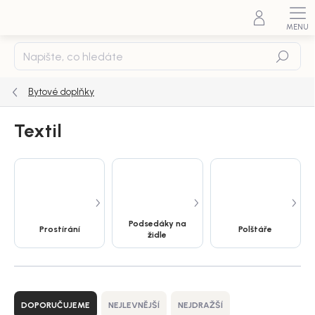
Přejít
na
obsah
Hledat
Bytové doplňky
Textil
Podsedáky na
Prostírání
Polštáře
židle
Ř
a
DOPORUČUJEME
NEJLEVNĚJŠÍ
NEJDRAŽŠÍ