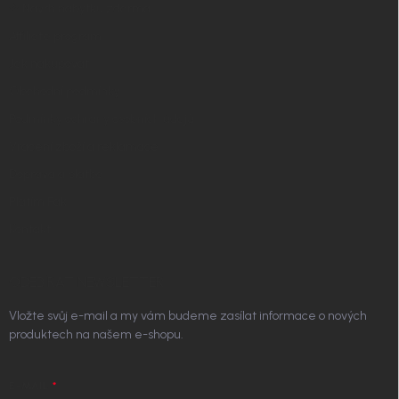
✧ Návrh nábytku zdarma
Affiliate program
Jak nakupovat
Obchodní podmínky
Podmínky ochrany osobních údajů
Vrácení zboží a reklamace
Doprava a platba
Platím Pak
Kontakt
ODEBÍRAT NEWSLETTER
Vložte svůj e-mail a my vám budeme zasílat informace o nových
produktech na našem e-shopu.
E-MAIL