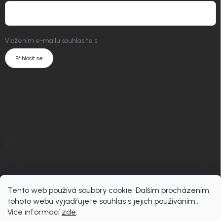
Vložením e-mailu souhlasíte s
podmínkami ochrany osobních údajů
Přihlásit se
KONTAKT
info
@
nordial.cz
+420 725 537 607
https://www.facebook.com/profile.php?id=61582484494454
nordial.cz
Tento web používá soubory cookie. Dalším procházením
tohoto webu vyjadřujete souhlas s jejich používáním..
Více informací
zde
.