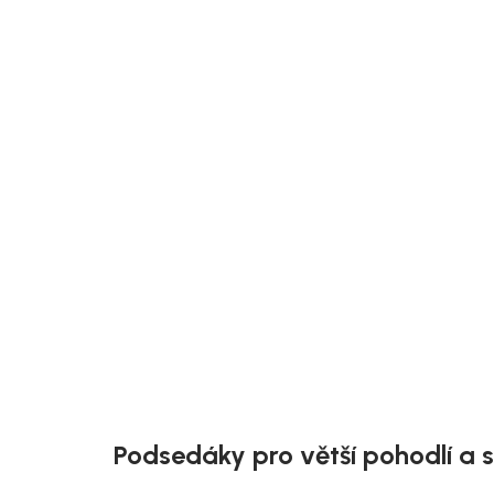
Doručíme do 10-14 dnů
House Nordic Podsedák z umělé
kožešiny, bílá/černá/hnědá/šedá, kulatý,
ø35 cm, Lambskin
299 Kč
Detail
Podsedáky pro větší pohodlí a