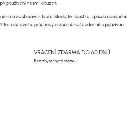
d
i používání nesmí klouzat.
a
c
éna u zaoblených tvarů. Sledujte tloušťku, způsob upevnění, m
í
p
ěřte také dveře, průchody a způsob každodenního používání.
r
v
k
y
v
VRÁCENÍ ZDARMA DO 60 DNŮ
ý
p
Bez zbytečných otázek
i
s
u