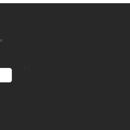
KONTAKT
na
info
@
nordial.cz
+420 725 537 607
https://www.facebook.com/profile.php?
id=61582484494454
nordial.cz