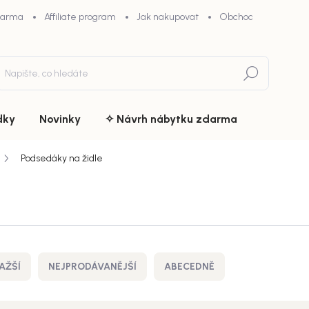
darma
Affiliate program
Jak nakupovat
Obchodní podmínky
Hledat
dky
Novinky
✧ Návrh nábytku zdarma
Podsedáky na židle
AŽŠÍ
NEJPRODÁVANĚJŠÍ
ABECEDNĚ