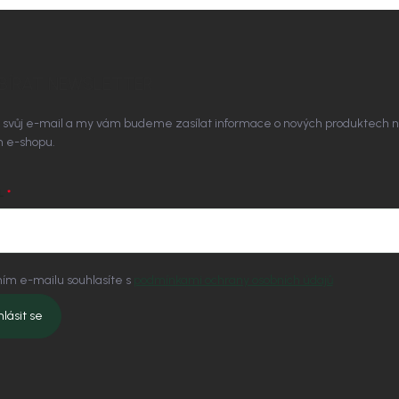
BÍRAT NEWSLETTER
 svůj e-mail a my vám budeme zasílat informace o nových produktech 
 e-shopu.
L
ím e-mailu souhlasíte s
podmínkami ochrany osobních údajů
hlásit se