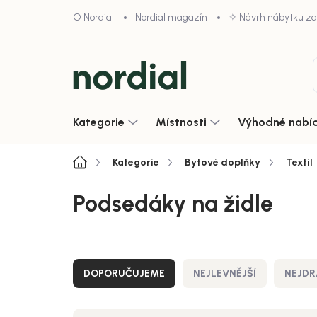
Přejít
O Nordial
Nordial magazín
✧ Návrh nábytku z
na
obsah
Kategorie
Místnosti
Výhodné nabí
Domů
Kategorie
Bytové doplňky
Textil
Podsedáky na židle
Ř
a
DOPORUČUJEME
NEJLEVNĚJŠÍ
NEJDR
z
e
n