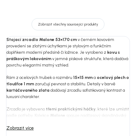
Zobrazit všechny související produkty
Stojací zrcadlo Malone 53×170 cm
v černém kovovém
provedení se zlatými úchytkami je stylovým a funkčním
doplňkem moderní předsíně či ložnice. Je vyrobeno z
kovu s
práškovým lakováním
v jemné pískové struktuře, která dodává
povrchu elegantní matný vzhled.
Rám z ocelových trubek o rozměru
15×15 mm
a
ocelový plech o
tloušťce 1 mm
zaručují pevnost a stabilitu. Detaily v barvě
kartáčovaného zlata
dodávají zrcadlu sofistikovaný kontrast a
luxusní charakter.
Zrcadlo je vybaveno
třemi praktickými háčky
, které lze umístit
podle potřeby. Kolekce
Malone
spojuje nadčasový skandinávský
design s funkčností a kvalitním zpracováním – ideální volba pro
Zobrazit více
moderní interiéry.