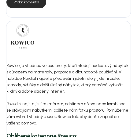
Přidat komentář
Rowico je vhodnou volbou pro ty, kteří hledají nadčasový nábytek
s důrazem na materiály, proporce a dlouhodobé používání. V
nabídce Nordial najdete především jídelní stoly, jídelní židle,
komody, skříňky a další úložný nábytek, který pomáhá vytvořit
klidný a dobře sladěný interiér.
Pokud si nejste jistí rozměrem, odstínem dřeva nebo kombinací
se stávajícím nábytkem, pošlete nám fotku prostoru. Pomůžeme
vám vybrat vhodný kousek Rowico tak, aby dobře zapadl do
vašeho domova.
Oblíbené kategorie Rowico: