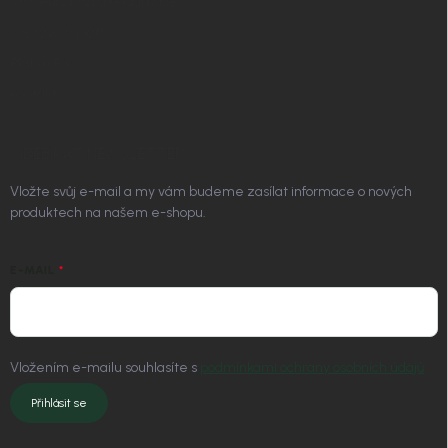
Vrácení zboží a reklamace
Doprava a platba
Platím Pak
Kontakt
ODEBÍRAT NEWSLETTER
Vložte svůj e-mail a my vám budeme zasílat informace o nových
produktech na našem e-shopu.
E-MAIL
Vložením e-mailu souhlasíte s
podmínkami ochrany osobních údajů
Přihlásit se