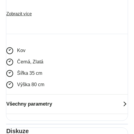
Materiál rámu: ocel
Zobrazit více
Zavěšení součástí: ne
Způsob uchycení: h
áček
Kov
Černá, Zlatá
Šířka 35 cm
Výška 80 cm
Všechny parametry
Diskuze