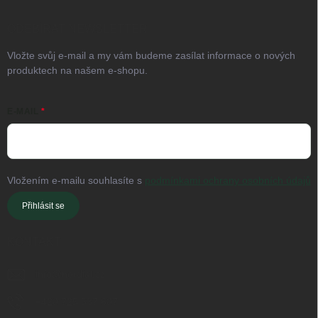
ODEBÍRAT NEWSLETTER
Vložte svůj e-mail a my vám budeme zasílat informace o nových
produktech na našem e-shopu.
E-MAIL
Vložením e-mailu souhlasíte s
podmínkami ochrany osobních údajů
Přihlásit se
KONTAKT
info
@
nordial.cz
+420 725 537 607