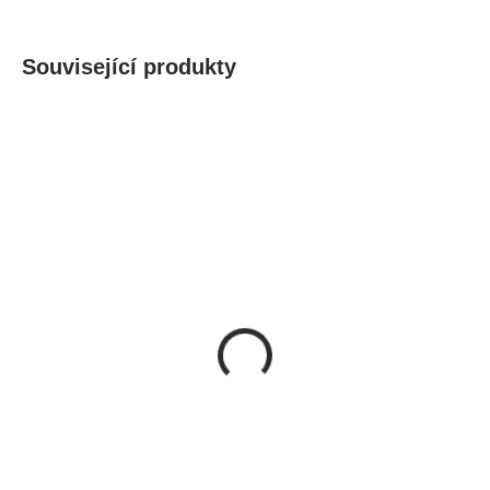
Související produkty
Doručíme do 10-14 dnů
Doručíme do 10-14 dnů
House Nordic Nástěnná
House Nordic Kulatý
police, patrová, z
zrcadlo, černý rám,
borovicového dřeva,
ø40/60/80/100 cm,
přírodní, Bern
999 Kč
Jersey
689 Kč
od
DO KOŠÍKU
Detail