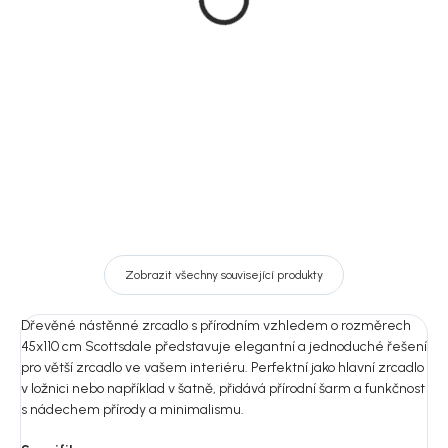
přírodní, 45x75 cm,
pavlovnie, 99x17,5x62
Scottsdale
cm, Harlem
1 219 Kč
1 449 Kč
DO KOŠÍKU
DO KOŠÍKU
Zobrazit všechny související produkty
Dřevěné nástěnné zrcadlo s přírodním vzhledem o rozměrech
45x110 cm Scottsdale představuje elegantní a jednoduché řešení
pro větší zrcadlo ve vašem interiéru. Perfektní jako hlavní zrcadlo
v ložnici nebo například v šatně, přidává přírodní šarm a funkčnost
s nádechem přírody a minimalismu.