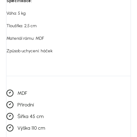
Specifikace:
Váha: 5 kg
Tloušťka: 2,5 cm
Materiál rámu: MDF
Způsob uchycení: h
áček
MDF
Přírodní
Šířka 45 cm
Výška 110 cm