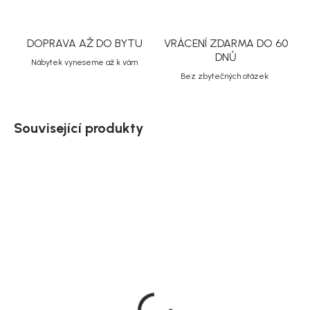
DOPRAVA AŽ DO BYTU
VRÁCENÍ ZDARMA DO 60
DNŮ
Nábytek vyneseme až k vám
Bez zbytečných otázek
Související produkty
Doručíme do 10-14 dnů
Doručíme do 10-14 dnů
House Nordic Nástěnné
House Nordic Nástěnná
zrcadlo, dřevěný rám,
police patrová z masivu