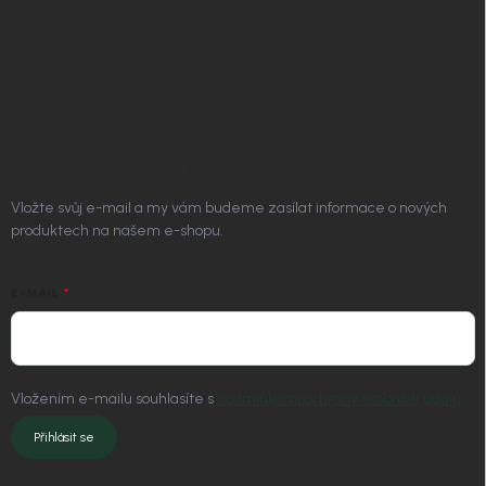
Vrácení zboží a reklamace
Doprava a platba
Platím Pak
Kontakt
ODEBÍRAT NEWSLETTER
Vložte svůj e-mail a my vám budeme zasílat informace o nových
produktech na našem e-shopu.
E-MAIL
Vložením e-mailu souhlasíte s
podmínkami ochrany osobních údajů
Přihlásit se