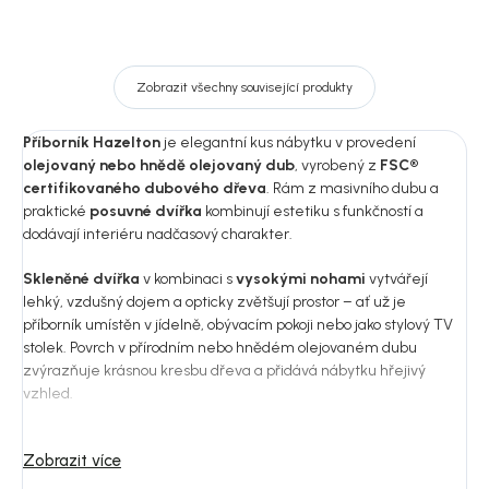
Zobrazit všechny související produkty
Příborník Hazelton
je elegantní kus nábytku v provedení
olejovaný nebo hnědě olejovaný dub
, vyrobený z
FSC®
certifikovaného dubového dřeva
. Rám z masivního dubu a
praktické
posuvné dvířka
kombinují estetiku s funkčností a
dodávají interiéru nadčasový charakter.
Skleněné dvířka
v kombinaci s
vysokými nohami
vytvářejí
lehký, vzdušný dojem a opticky zvětšují prostor – ať už je
příborník umístěn v jídelně, obývacím pokoji nebo jako stylový TV
stolek. Povrch v přírodním nebo hnědém olejovaném dubu
zvýrazňuje krásnou kresbu dřeva a přidává nábytku hřejivý
vzhled.
Příborník
Hazelton
lze skvěle kombinovat s
vitrínou Hazelton
Zobrazit více
ve stejné barvě nebo s
jídelním stolem Plainfield
se sladěnými
nohami, čímž vytvoříte harmonický a jednotný styl domova.