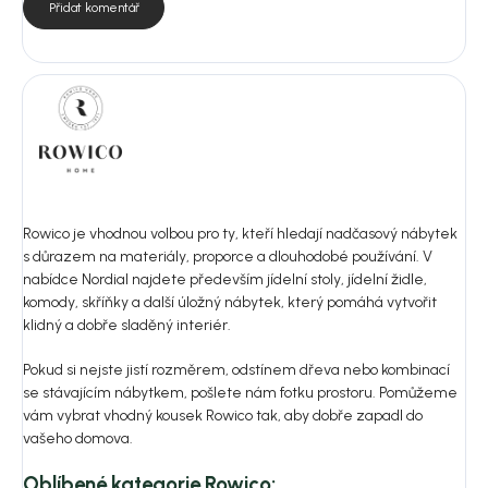
Přidat komentář
Rowico je vhodnou volbou pro ty, kteří hledají nadčasový nábytek
s důrazem na materiály, proporce a dlouhodobé používání. V
nabídce Nordial najdete především jídelní stoly, jídelní židle,
komody, skříňky a další úložný nábytek, který pomáhá vytvořit
klidný a dobře sladěný interiér.
Pokud si nejste jistí rozměrem, odstínem dřeva nebo kombinací
se stávajícím nábytkem, pošlete nám fotku prostoru. Pomůžeme
vám vybrat vhodný kousek Rowico tak, aby dobře zapadl do
vašeho domova.
Oblíbené kategorie Rowico: