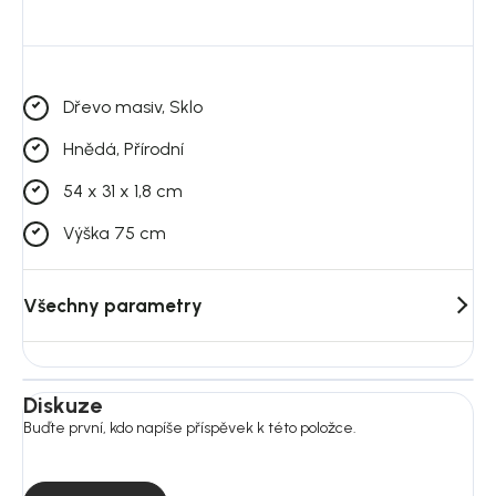
Konstrukce:
masivní dub (nohy)
,
dýha z dubu na dřevotřísce
(všechny rovné plochy).
Dřevo masiv, Sklo
Hnědá, Přírodní
54 x 31 x 1,8 cm
Výška 75 cm
Všechny parametry
Diskuze
Buďte první, kdo napíše příspěvek k této položce.