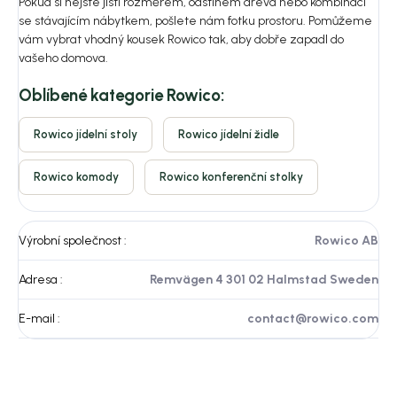
Pokud si nejste jistí rozměrem, odstínem dřeva nebo kombinací
se stávajícím nábytkem, pošlete nám fotku prostoru. Pomůžeme
vám vybrat vhodný kousek Rowico tak, aby dobře zapadl do
vašeho domova.
Oblíbené kategorie Rowico:
Rowico jídelní stoly
Rowico jídelní židle
Rowico komody
Rowico konferenční stolky
Výrobní společnost
:
Rowico AB
Adresa
:
Remvägen 4 301 02 Halmstad Sweden
E-mail
:
contact@rowico.com