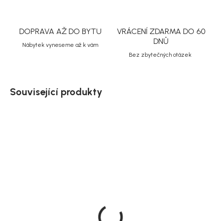
DOPRAVA AŽ DO BYTU
VRÁCENÍ ZDARMA DO 60
DNŮ
Nábytek vyneseme až k vám
Bez zbytečných otázek
Související produkty
Doručíme do 10-14 dnů
Doručíme do 10-14 dnů
Rowico Dubový jídelní
Rowico Dubový jídelní
stůl, rozkládací, 220x95
stůl, rozkládací, 220x95