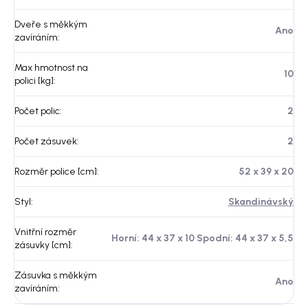
Dveře s měkkým
Ano
zavíráním
:
Max hmotnost na
10
polici [kg]
:
Počet polic
:
2
Počet zásuvek
:
2
Rozměr police [cm]
:
52 x 39 x 20
Styl
:
Skandinávský
Vnitřní rozměr
Horní: 44 x 37 x 10 Spodní: 44 x 37 x 5,5
zásuvky [cm]
:
Zásuvka s měkkým
Ano
zavíráním
: