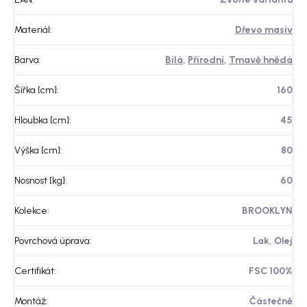
Materiál
:
Dřevo masiv
Barva
:
Bílá
,
Přírodní
,
Tmavě hnědá
Šířka [cm]
:
160
Hloubka [cm]
:
45
Výška [cm]
:
80
Nosnost [kg]
:
60
Kolekce
:
BROOKLYN
Povrchová úprava
:
Lak, Olej
Certifikát
:
FSC 100%
Montáž
:
Částečně