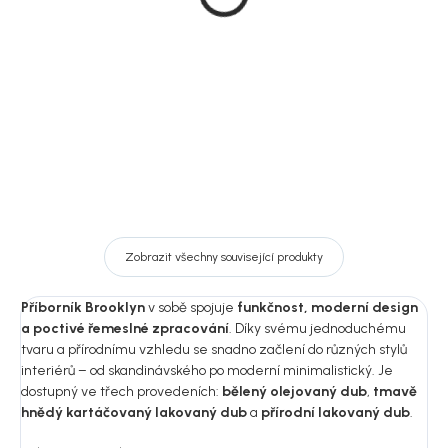
cm, bílý, Brooklyn
cm, černý ram, Brooklyn
26 350 Kč
26 350 Kč
DO KOŠÍKU
DO KOŠÍKU
Zobrazit všechny související produkty
Příborník Brooklyn
v sobě spojuje
funkčnost, moderní design
a poctivé řemeslné zpracování
. Díky svému jednoduchému
tvaru a přírodnímu vzhledu se snadno začlení do různých stylů
interiérů – od skandinávského po moderní minimalistický. Je
dostupný ve třech provedeních:
bělený olejovaný dub
,
tmavě
hnědý kartáčovaný lakovaný dub
a
přírodní lakovaný dub
.