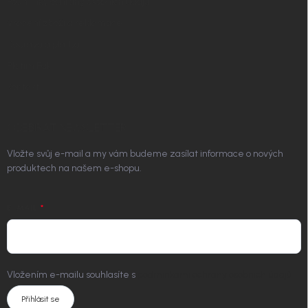
Podmínky ochrany osobních údajů
Vrácení zboží a reklamace
Doprava a platba
Platím Pak
Kontakt
ODEBÍRAT NEWSLETTER
Vložte svůj e-mail a my vám budeme zasílat informace o nových
produktech na našem e-shopu.
E-MAIL
Vložením e-mailu souhlasíte s
podmínkami ochrany osobních údajů
Přihlásit se