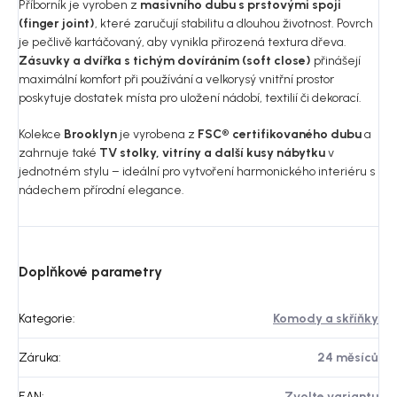
Příborník je vyroben z
masivního dubu s prstovými spoji
(finger joint)
, které zaručují stabilitu a dlouhou životnost. Povrch
je pečlivě kartáčovaný, aby vynikla přirozená textura dřeva.
Zásuvky a dvířka s tichým dovíráním (soft close)
přinášejí
maximální komfort při používání a velkorysý vnitřní prostor
poskytuje dostatek místa pro uložení nádobí, textilií či dekorací.
Kolekce
Brooklyn
je vyrobena z
FSC® certifikovaného dubu
a
zahrnuje také
TV stolky, vitríny a další kusy nábytku
v
jednotném stylu – ideální pro vytvoření harmonického interiéru s
nádechem přírodní elegance.
Doplňkové parametry
Kategorie
:
Komody a skříňky
Záruka
:
24 měsíců
EAN
:
Zvolte variantu