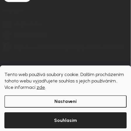
KONTAKT
info
@
nordial.cz
+420 725 537 607
https://www.facebook.com/profile.php?id=61582484494454
nordial.cz
Tento web používá soubory cookie. Dalším procházením
tohoto webu vyjadřujete souhlas s jejich používáním..
Více informací
zde
.
Nastavení
Copyright 2026
nordial
. Všechna práva vyhrazena.
Upravit nastavení cookies
Souhlasím
Vytvořil Shoptet