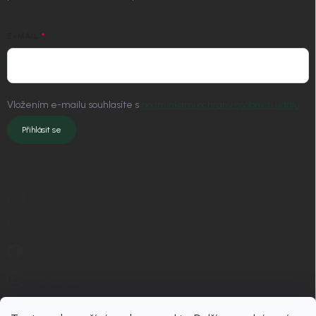
E-MAIL
Vložením e-mailu souhlasíte s
podmínkami ochrany osobních údajů
Přihlásit se
KONTAKT
info
@
nordial.cz
+420 725 537 607
https://www.facebook.com/profile.php?id=61582484494454
nordial.cz