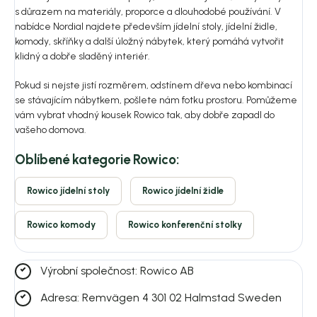
s důrazem na materiály, proporce a dlouhodobé používání. V
nabídce Nordial najdete především jídelní stoly, jídelní židle,
komody, skříňky a další úložný nábytek, který pomáhá vytvořit
klidný a dobře sladěný interiér.
Pokud si nejste jistí rozměrem, odstínem dřeva nebo kombinací
se stávajícím nábytkem, pošlete nám fotku prostoru. Pomůžeme
vám vybrat vhodný kousek Rowico tak, aby dobře zapadl do
vašeho domova.
Oblíbené kategorie Rowico:
Rowico jídelní stoly
Rowico jídelní židle
Rowico komody
Rowico konferenční stolky
Výrobní společnost: Rowico AB
Adresa: Remvägen 4 301 02 Halmstad Sweden