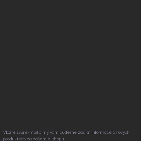
t
O Nordial
í
Nordial magazín
✧ Návrh nábytku zdarma
Affiliate program
Jak nakupovat
Obchodní podmínky
Podmínky ochrany osobních údajů
Vrácení zboží a reklamace
Doprava a platba
Platím Pak
Kontakt
ODEBÍRAT NEWSLETTER
Vložte svůj e-mail a my vám budeme zasílat informace o nových
produktech na našem e-shopu.