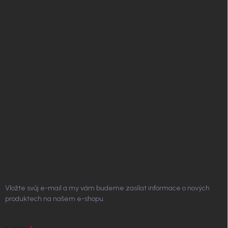
✧ Návrh nábytku zdarma
Affiliate program
Jak nakupovat
Obchodní podmínky
Podmínky ochrany osobních údajů
Vrácení zboží a reklamace
Doprava a platba
Platím Pak
Kontakt
ODEBÍRAT NEWSLETTER
Vložte svůj e-mail a my vám budeme zasílat informace o nových
produktech na našem e-shopu.