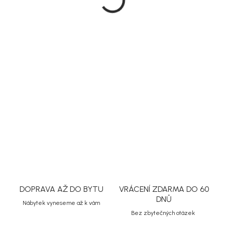
Měrná
Doručíme do 20 dnů
cena:
MŮŽEME
DORUČIT DO:
2.9.2026
MOŽNOSTI
DORUČENÍ
PŘIDAT DO KOŠÍKU
DETAILNÍ INFORMACE
ZEPTAT SE
HLÍDAT
Uložit
DOPRAVA AŽ DO BYTU
VRÁCENÍ ZDARMA DO 60
DNŮ
Nábytek vyneseme až k vám
Bez zbytečných otázek