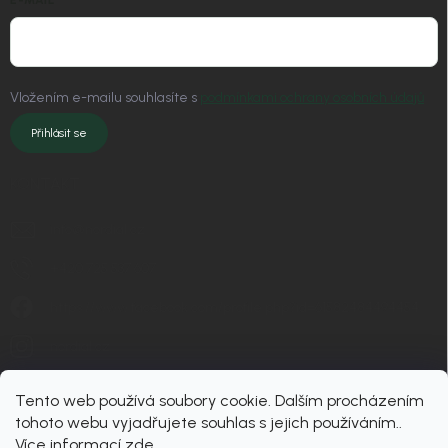
E-MAIL
Vložením e-mailu souhlasíte s
podmínkami ochrany osobních údajů
Přihlásit se
KONTAKT
info
@
nordial.cz
+420 725 537 607
https://www.facebook.com/profile.php?id=61582484494454
nordial.cz
Tento web používá soubory cookie. Dalším procházením
tohoto webu vyjadřujete souhlas s jejich používáním..
Více informací
zde
.