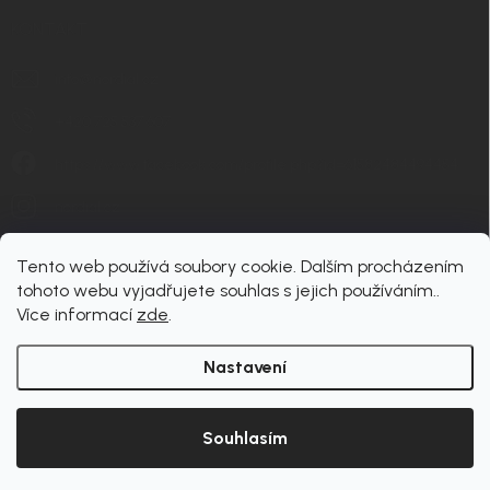
KONTAKT
info
@
nordial.cz
+420 725 537 607
https://www.facebook.com/profile.php?id=61582484494454
nordial.cz
Tento web používá soubory cookie. Dalším procházením
tohoto webu vyjadřujete souhlas s jejich používáním..
Více informací
zde
.
Nastavení
Copyright 2026
nordial
. Všechna práva vyhrazena.
Upravit nastavení cookies
Souhlasím
Vytvořil Shoptet