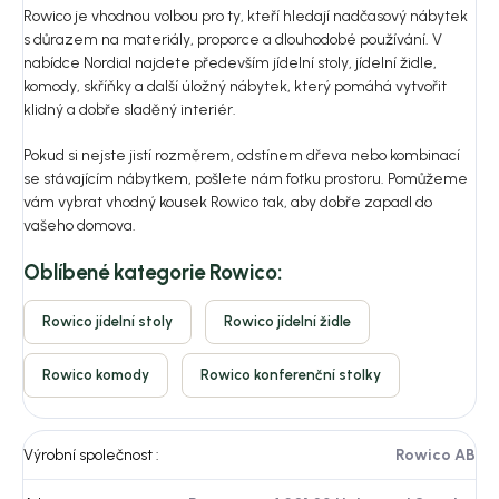
Rowico je vhodnou volbou pro ty, kteří hledají nadčasový nábytek
s důrazem na materiály, proporce a dlouhodobé používání. V
nabídce Nordial najdete především jídelní stoly, jídelní židle,
komody, skříňky a další úložný nábytek, který pomáhá vytvořit
klidný a dobře sladěný interiér.
Pokud si nejste jistí rozměrem, odstínem dřeva nebo kombinací
se stávajícím nábytkem, pošlete nám fotku prostoru. Pomůžeme
vám vybrat vhodný kousek Rowico tak, aby dobře zapadl do
vašeho domova.
Oblíbené kategorie Rowico:
Rowico jídelní stoly
Rowico jídelní židle
Rowico komody
Rowico konferenční stolky
Výrobní společnost
:
Rowico AB