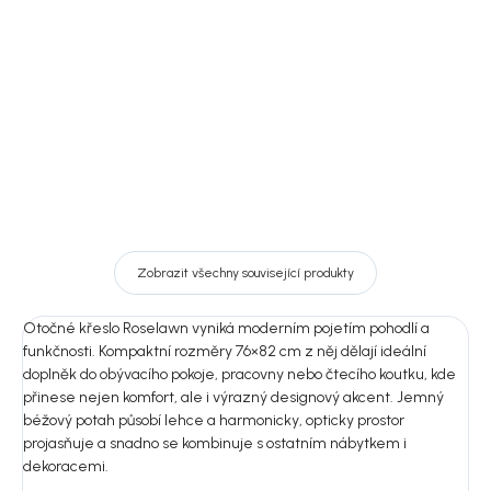
cm
4 149 Kč
4 139 Kč
DO KOŠÍKU
DO KOŠÍKU
Zobrazit všechny související produkty
Otočné křeslo Roselawn vyniká moderním pojetím pohodlí a
funkčnosti. Kompaktní rozměry 76×82 cm z něj dělají ideální
doplněk do obývacího pokoje, pracovny nebo čtecího koutku, kde
přinese nejen komfort, ale i výrazný designový akcent. Jemný
béžový potah působí lehce a harmonicky, opticky prostor
projasňuje a snadno se kombinuje s ostatním nábytkem i
dekoracemi.