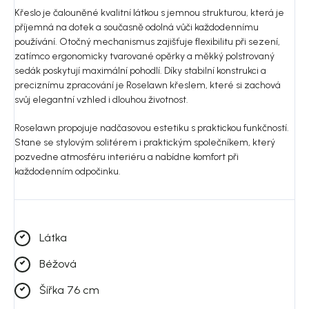
Křeslo je čalouněné kvalitní látkou s jemnou strukturou, která je
příjemná na dotek a současně odolná vůči každodennímu
používání. Otočný mechanismus zajišťuje flexibilitu při sezení,
zatímco ergonomicky tvarované opěrky a měkký polstrovaný
sedák poskytují maximální pohodlí. Díky stabilní konstrukci a
preciznímu zpracování je Roselawn křeslem, které si zachová
svůj elegantní vzhled i dlouhou životnost.
Roselawn propojuje nadčasovou estetiku s praktickou funkčností.
Stane se stylovým solitérem i praktickým společníkem, který
pozvedne atmosféru interiéru a nabídne komfort při
každodenním odpočinku.
Látka
Béžová
Šířka 76 cm