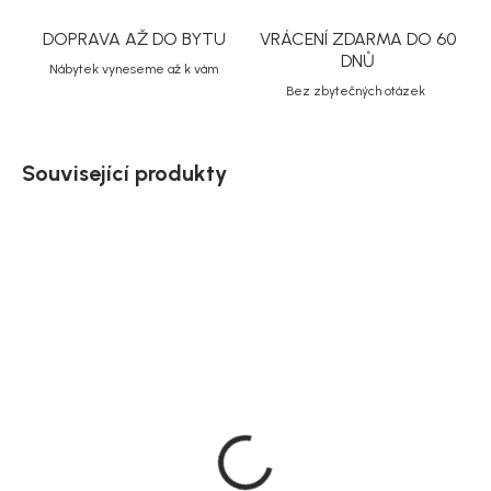
DOPRAVA AŽ DO BYTU
VRÁCENÍ ZDARMA DO 60
DNŮ
Nábytek vyneseme až k vám
Bez zbytečných otázek
Související produkty
SALECODE:NORDIAL15:15:%
Na dotaz
Doručíme do 10-14 dnů
House Nordic odkládací
House Nordic odkládací
stolek Athens,
stolek Otago, bordó,
keramická deska, Ø45
Ø45 cm