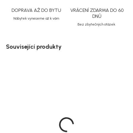
DOPRAVA AŽ DO BYTU
VRÁCENÍ ZDARMA DO 60
DNŮ
Nábytek vyneseme až k vám
Bez zbytečných otázek
Související produkty
Na dotaz
Doručíme do 20 dnů
House Nordic Odkládací
Rowico Sada 2
stolek, ø27x46 cm,
přírodních odkládacích
Leuven
stolků, 40/50 cm, Yumi