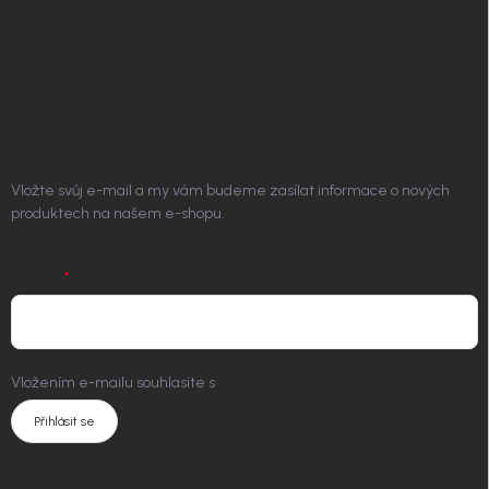
Doprava a platba
Platím Pak
Kontakt
ODEBÍRAT NEWSLETTER
Vložte svůj e-mail a my vám budeme zasílat informace o nových
produktech na našem e-shopu.
E-MAIL
Vložením e-mailu souhlasíte s
podmínkami ochrany osobních údajů
Přihlásit se
KONTAKT