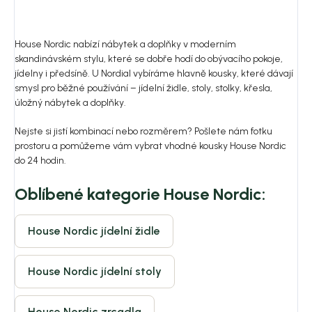
House Nordic nabízí nábytek a doplňky v moderním
skandinávském stylu, které se dobře hodí do obývacího pokoje,
jídelny i předsíně. U Nordial vybíráme hlavně kousky, které dávají
smysl pro běžné používání – jídelní židle, stoly, stolky, křesla,
úložný nábytek a doplňky.
Nejste si jistí kombinací nebo rozměrem? Pošlete nám fotku
prostoru a pomůžeme vám vybrat vhodné kousky House Nordic
do 24 hodin.
Oblíbené kategorie House Nordic:
House Nordic jídelní židle
House Nordic jídelní stoly
House Nordic zrcadla