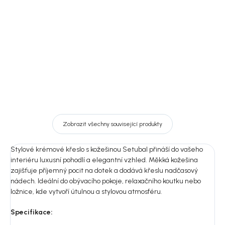
689 Kč
3 930 Kč
Detail
DO KOŠÍKU
Zobrazit všechny související produkty
Stylové krémové křeslo s kožešinou Setubal přináší do vašeho
interiéru luxusní pohodlí a elegantní vzhled. Měkká kožešina
zajišťuje příjemný pocit na dotek a dodává křeslu nadčasový
nádech. Ideální do obývacího pokoje, relaxačního koutku nebo
ložnice, kde vytvoří útulnou a stylovou atmosféru.
Specifikace: