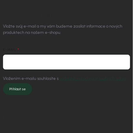
ODEBÍRAT NEWSLETTER
Vložte svůj e-mail a my vám budeme zasílat informace o nových
produktech na našem e-shopu.
E-MAIL
Vložením e-mailu souhlasíte s
podmínkami ochrany osobních údajů
Přihlásit se
KONTAKT
info
@
nordial.cz
+420 725 537 607