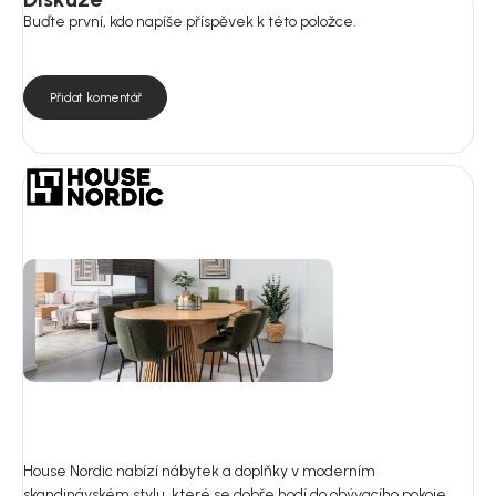
Buďte první, kdo napíše příspěvek k této položce.
Přidat komentář
House Nordic nabízí nábytek a doplňky v moderním
skandinávském stylu, které se dobře hodí do obývacího pokoje,