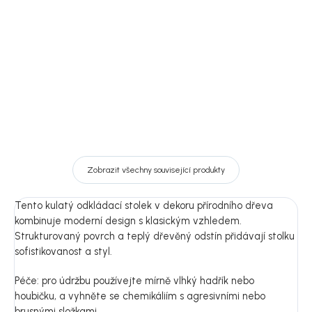
5 449 Kč
od
cm
6 499 Kč
Detail
Detail
Zobrazit všechny související produkty
Tento kulatý odkládací stolek v dekoru přírodního dřeva
kombinuje moderní design s klasickým vzhledem.
Strukturovaný povrch a teplý dřevěný odstín přidávají stolku
sofistikovanost a styl.
Péče: pro údržbu používejte mírně vlhký hadřík nebo
houbičku, a vyhněte se chemikáliím s agresivními nebo
brusnými složkami.