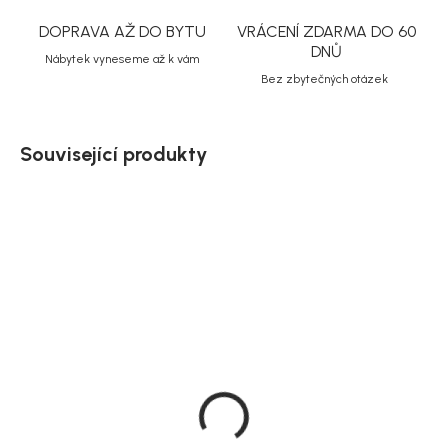
DOPRAVA AŽ DO BYTU
VRÁCENÍ ZDARMA DO 60
DNŮ
Nábytek vyneseme až k vám
Bez zbytečných otázek
Související produkty
SALECODE:NORDIAL15:15:%
Doručíme do 10-14 dnů
Doručíme do 10-14 dnů
House Nordic kulatý
House Nordic
konferenční stolek
konferenční stolek
Boavista, Ø80 × 45 cm
Boavista, oválný, 120 × 60