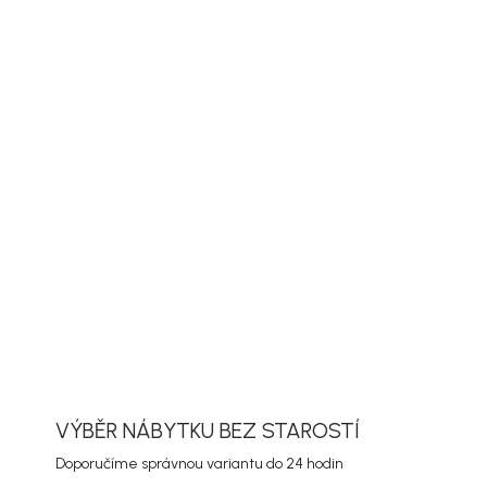
PŘIDAT DO KOŠÍKU
olek Prague od značky House Nordic zaujme
tvarem a elegantním mramorovým vzhledem. Díky
40 × 45 cm se hodí vedle pohovky, křesla i postele jako
to na lampu, knihu nebo šálek kávy.
ORMACE
ZEPTAT SE
HLÍDAT
VÝBĚR NÁBYTKU BEZ STAROSTÍ
Doporučíme správnou variantu do 24 hodin