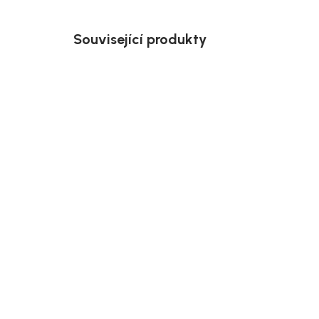
Související produkty
Doručíme do 10-14 dnů
House Nordic Odkládací
Hous
stolek, šedý mramor, 30x50
stol
cm, Prague
cm,
1 769 Kč
3 9