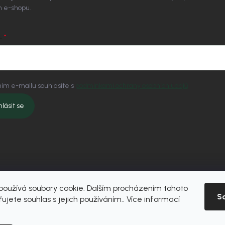
 e-shopu.
L
ím e-mailu souhlasíte s
podmínkami ochrany osobních údajů
hlásit se
oužívá soubory cookie. Dalším procházením tohoto
S
ujete souhlas s jejich používáním.. Více informací