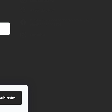
info
@
nordial.cz
+420 725 537 607
https://www.facebook.com/profile.php?
id=61582484494454
nordial.cz
ouhlasím