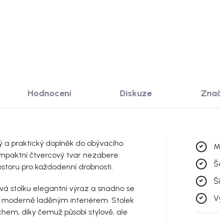
 KOŠÍKU
Hodnocení
Diskuze
Zna
 a praktický doplněk do obývacího
M
Kompaktní čtvercový tvar nezabere
Š
storu pro každodenní drobnosti.
Š
 stolku elegantní výraz a snadno se
V
i moderně laděným interiérem. Stolek
hem, díky čemuž působí stylově, ale