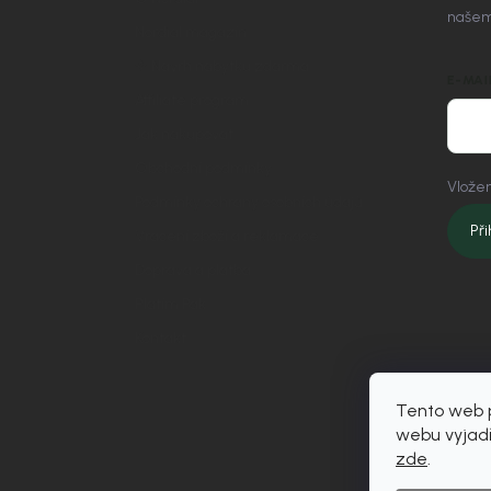
našem
Nordial magazín
✧ Návrh nábytku zdarma
E-MAI
Affiliate program
Jak nakupovat
Obchodní podmínky
Vložen
Podmínky ochrany osobních údajů
Při
Vrácení zboží a reklamace
Doprava a platba
Platím Pak
Kontakt
Tento web p
webu vyjadř
zde
.