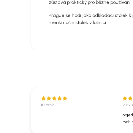
zůstává praktický pro běžné používání.
Prague se hodí jako odkládací stolek k
menší noční stolek v ložnici.
8.7.2026
16.6.2
objed
rychl