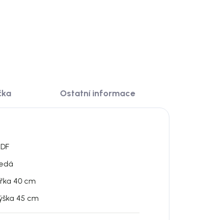
DO KOŠÍKU
čka
Ostatní informace
DF
edá
ířka 40 cm
ýška 45 cm