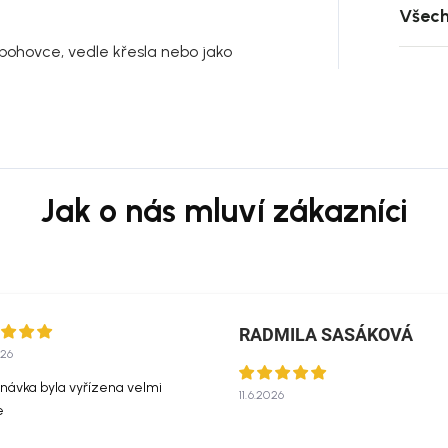
Všech
 pohovce, vedle křesla nebo jako
RADMILA SASÁKOVÁ
026
návka byla vyřízena velmi
11.6.2026
e