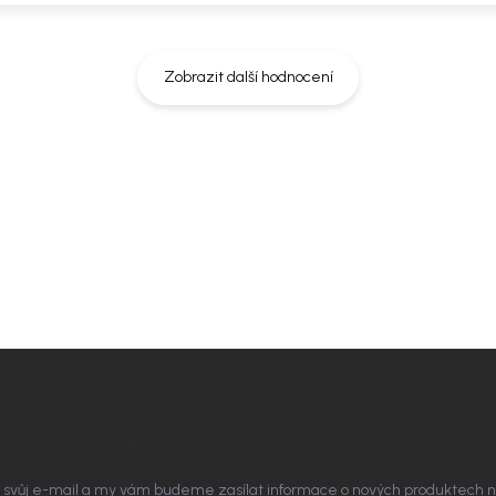
Zobrazit další hodnocení
BÍRAT NEWSLETTER
 svůj e-mail a my vám budeme zasílat informace o nových produktech 