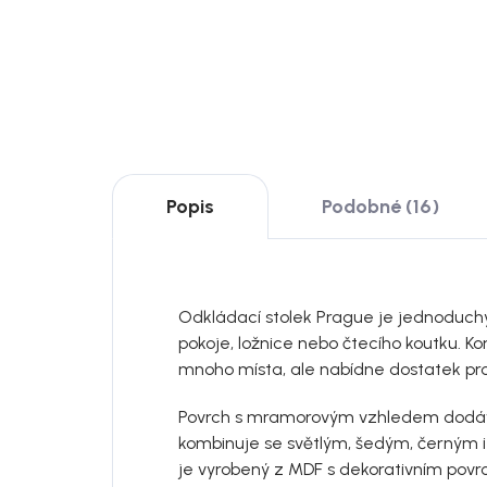
DO KOŠÍKU
DO
Popis
Podobné (16)
Odkládací stolek Prague je jednoduchý
pokoje, ložnice nebo čtecího koutku. 
mnoho místa, ale nabídne dostatek pro
Povrch s mramorovým vzhledem dodává
kombinuje se světlým, šedým, černým 
je vyrobený z MDF s dekorativním povrc