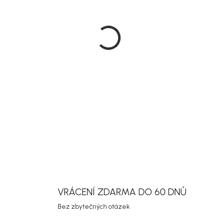
Odkládací st
kompaktním 
rozměru 40 × 
praktické mís
DETAILNÍ INF
Uložit
VRÁCENÍ ZDARMA DO 60 DNŮ
Bez zbytečných otázek