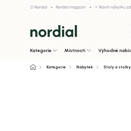
Přejít
O Nordial
Nordial magazín
✧ Návrh nábytku z
na
obsah
Kategorie
Místnosti
Výhodné nabí
Domů
Kategorie
Nábytek
Stoly a stolky
Neohodnoceno
Podrobnosti hodnoce
SALECODE:NORDIAL15:15:%
Zobrazit vše