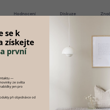
Hodnocení
Diskuze
Zna
e se k
 Perugia přináší do vašeho interiéru
 a
získejte
D
pracovaný výplet zajišťují nejen
a první
Č
otnost. Ideální volba do moderního
, kde skvěle kombinuje styl s

Š
V
ontaktu —
Všech
 novinky ze světa
 nabídky jen pro
rodukty při objednávce od