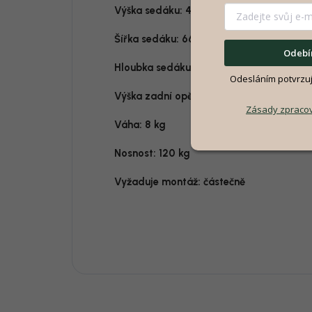
Výška sedáku: 40 cm
Šířka sedáku: 66 cm
Odebír
Hloubka sedáku: 46 cm
Odesláním potvrzuje
Výška zadní opěrky: 57 cm
Zásady zpracov
Váha: 8 kg
Nosnost: 120 kg
Vyžaduje montáž: č
ástečně