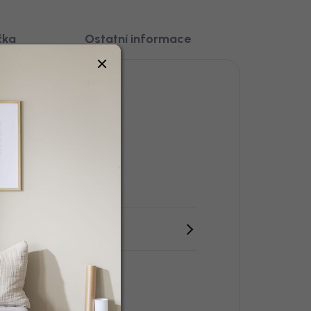
čka
Ostatní informace
řevo masiv, Kůže
erná
ířka 66 cm
ýška 73 cm
ny parametry