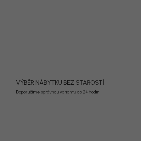
ORMACE
ZEPTAT SE
HLÍDAT
VÝBĚR NÁBYTKU BEZ STAROSTÍ
Doporučíme správnou variantu do 24 hodin