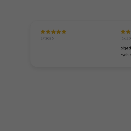
8.7.2026
16.6.2
objed
rychl