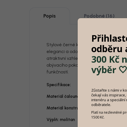
Popis
Podobné (16)
Přihlast
Stylové černé kožené křeslo s výpletem
odběru
eleganci a odolnost. Kvalitní kůže a pro
300 Kč n
atraktivní vzhled, ale také dlouhou živ
obývacího pokoje, pracovny nebo jídelny
výběr 
funkčností.
Specifikace:
Zůstaňte s námi v k
čekají vás inspirace,
Materiál čalounění: 100% kůže
interiéru a speciální
odběratele.
Materiál konstrukce: masiv teak
Platí na nezlevněné p
1500 Kč.
Výplň: molitan