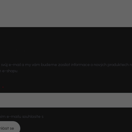
BÍRAT NEWSLETTER
 svůj e-mail a my vám budeme zasílat informace o nových produktech 
 e-shopu.
L
ím e-mailu souhlasíte s
podmínkami ochrany osobních údajů
hlásit se