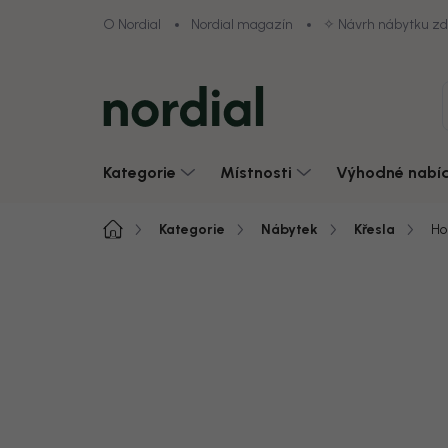
Přejít
O Nordial
Nordial magazín
✧ Návrh nábytku z
na
obsah
Kategorie
Místnosti
Výhodné nabí
Domů
Kategorie
Nábytek
Křesla
Ho
Neohodnoceno
Podrobnosti hodnoce