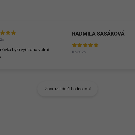
RADMILA SASÁKOVÁ
026
návka byla vyřízena velmi
11.6.2026
e
Zobrazit další hodnocení