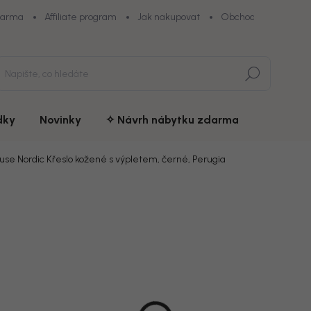
darma
Affiliate program
Jak nakupovat
Obchodní podmínky
Hledat
dky
Novinky
✧ Návrh nábytku zdarma
use Nordic Křeslo kožené s výpletem, černé, Perugia
ní
ZNAČKA:
HOUSE NORDIC
10 199
Měrná
Doručíme d
cena:
MŮŽEME DOR