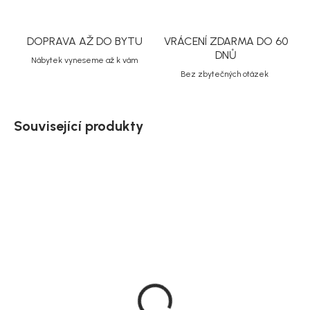
DOPRAVA AŽ DO BYTU
VRÁCENÍ ZDARMA DO 60
DNŮ
Nábytek vyneseme až k vám
Bez zbytečných otázek
Související produkty
Doručíme do 10-14 dnů
Doručíme do 10-14 dnů
House Nordic Kulatý
House Nordic
odkládací stolek na
Mramorový odkládací