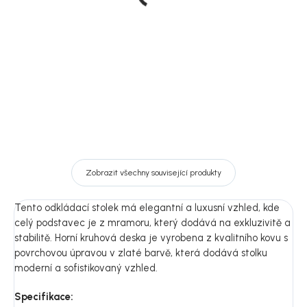
mramorovém stojanu, ø
stolek, kulatý, ø 25 cm,
52 cm, Lecco
Salo
2 890 Kč
2 149 Kč
DO KOŠÍKU
DO KOŠÍKU
Zobrazit všechny související produkty
Tento odkládací stolek má elegantní a luxusní vzhled, kde
celý podstavec je z mramoru, který dodává na exkluzivitě a
stabilitě. Horní kruhová deska je vyrobena z kvalitního kovu s
povrchovou úpravou v zlaté barvě, která dodává stolku
moderní a sofistikovaný vzhled.
Specifikace: