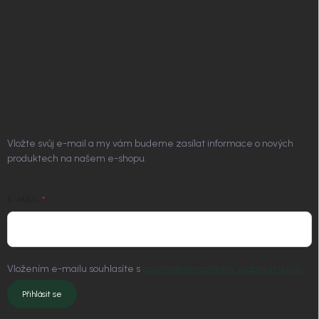
Vrácení zboží a reklamace
Doprava a platba
Platím Pak
Kontakt
ODEBÍRAT NEWSLETTER
Vložte svůj e-mail a my vám budeme zasílat informace o nových
produktech na našem e-shopu.
E-MAIL
Vložením e-mailu souhlasíte s
podmínkami ochrany osobních údajů
Přihlásit se