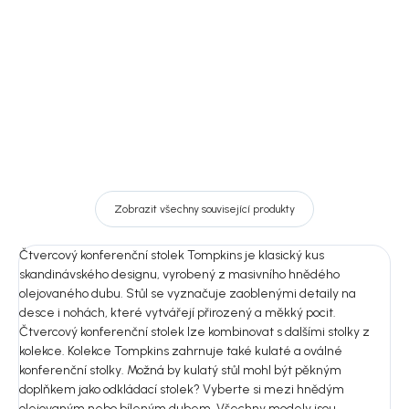
7 649 Kč
11 990 Kč
Detail
DO KOŠÍKU
Zobrazit všechny související produkty
Čtvercový konferenční stolek Tompkins je klasický kus
skandinávského designu, vyrobený z masivního hnědého
olejovaného dubu. Stůl se vyznačuje zaoblenými detaily na
desce i nohách, které vytvářejí přirozený a měkký pocit.
Čtvercový konferenční stolek lze kombinovat s dalšími stolky z
kolekce. Kolekce Tompkins zahrnuje také kulaté a oválné
konferenční stolky. Možná by kulatý stůl mohl být pěkným
doplňkem jako odkládací stolek? Vyberte si mezi hnědým
olejovaným nebo bíleným dubem. Všechny modely jsou