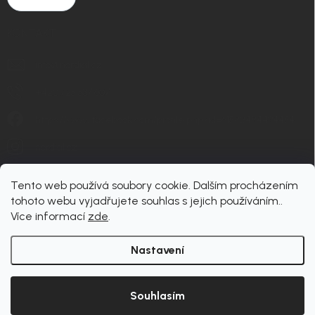
KONTAKT
info
@
nordial.cz
+420 725 537 607
https://www.facebook.com/profile.php?id=61582484494454
nordial.cz
Tento web používá soubory cookie. Dalším procházením
tohoto webu vyjadřujete souhlas s jejich používáním..
Více informací
zde
.
Nastavení
Copyright 2026
nordial
. Všechna práva vyhrazena.
Upravit nastavení cookies
Souhlasím
Vytvořil Shoptet