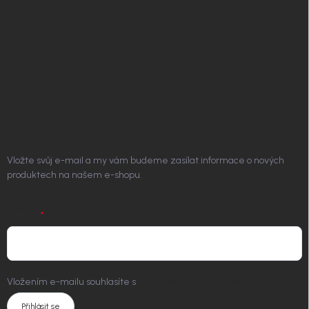
Podmínky ochrany osobních údajů
Vrácení zboží a reklamace
Doprava a platba
Platím Pak
Kontakt
ODEBÍRAT NEWSLETTER
Vložte svůj e-mail a my vám budeme zasílat informace o nových
produktech na našem e-shopu.
E-MAIL
Vložením e-mailu souhlasíte s
podmínkami ochrany osobních údajů
Přihlásit se