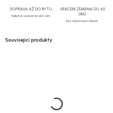
DOPRAVA AŽ DO BYTU
VRÁCENÍ ZDARMA DO 60
DNŮ
Nábytek vyneseme až k vám
Bez zbytečných otázek
Související produkty
Akce
Doručíme do 10-14 dnů
Doručíme do 10-14 dnů
House Nordic Sada
House Nordic Hnědé
křeslo s podnožkou, bílá,
křeslo z dubového
bežová, Glasgow
dřeva, Olvera