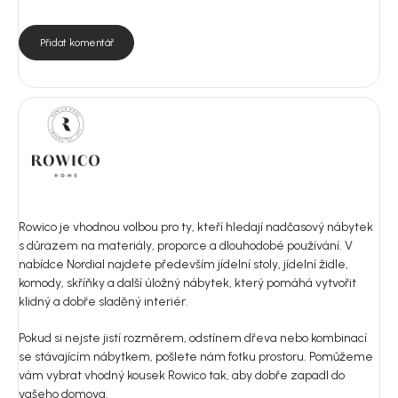
Přidat komentář
Rowico je vhodnou volbou pro ty, kteří hledají nadčasový nábytek
s důrazem na materiály, proporce a dlouhodobé používání. V
nabídce Nordial najdete především jídelní stoly, jídelní židle,
komody, skříňky a další úložný nábytek, který pomáhá vytvořit
klidný a dobře sladěný interiér.
Pokud si nejste jistí rozměrem, odstínem dřeva nebo kombinací
se stávajícím nábytkem, pošlete nám fotku prostoru. Pomůžeme
vám vybrat vhodný kousek Rowico tak, aby dobře zapadl do
vašeho domova.