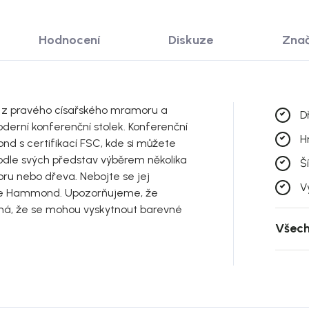
Hodnocení
Diskuze
Zna
 z pravého císařského mramoru a
D
derní konferenční stolek. Konferenční
H
ond s certifikací FSC, kde si můžete
odle svých představ výběrem několika
Š
ru nebo dřeva. Nebojte se jej
V
rie Hammond. Upozorňujeme, že
ná, že se mohou vyskytnout barevné
Všech