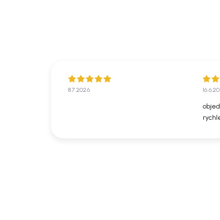
8.7.2026
16.6.2
objed
rychl