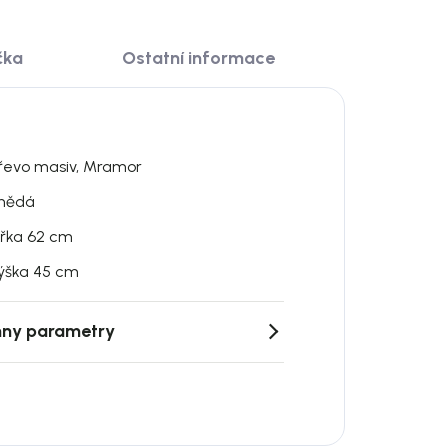
čka
Ostatní informace
řevo masiv, Mramor
nědá
ířka 62 cm
ýška 45 cm
ny parametry