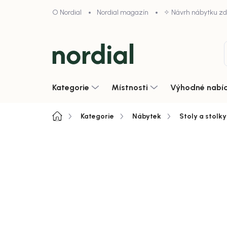
Přejít
O Nordial
Nordial magazín
✧ Návrh nábytku z
na
obsah
Kategorie
Místnosti
Výhodné nabí
Domů
Kategorie
Nábytek
Stoly a stolky
4,9/5 · 1000+ hodnocení obcho
Zobrazit vše