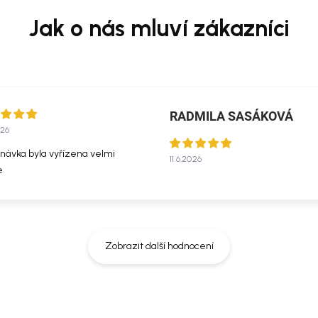
RADMILA SASÁKOVÁ
026
návka byla vyřízena velmi
11.6.2026
e
Zobrazit další hodnocení