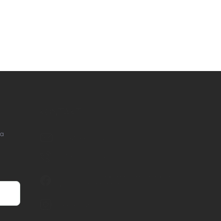
KONTAKT
na
info
@
nordial.cz
+420 725 537 607
https://www.facebook.com/profile.php?
id=61582484494454
nordial.cz