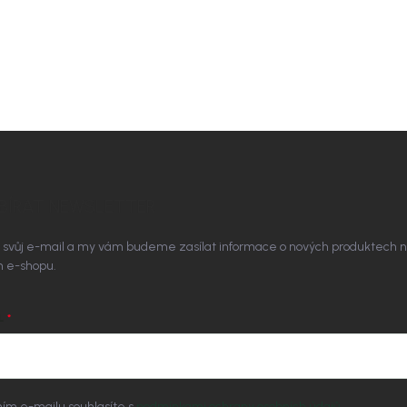
BÍRAT NEWSLETTER
 svůj e-mail a my vám budeme zasílat informace o nových produktech 
 e-shopu.
L
ím e-mailu souhlasíte s
podmínkami ochrany osobních údajů