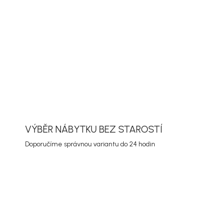
ORMACE
ZEPTAT SE
HLÍDAT
VÝBĚR NÁBYTKU BEZ STAROSTÍ
Doporučíme správnou variantu do 24 hodin