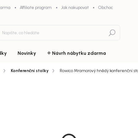
darma
Affiliate program
Jak nakupovat
Obchodní podmínky
Hledat
dky
Novinky
✧ Návrh nábytku zdarma
Konferenční stolky
Rowico Mramorový hnědý konferenční st
du
ZNAČKA:
ROWICO
21 800
chny (13)
Měrná
Doručíme d
cena:
MŮŽEME DOR