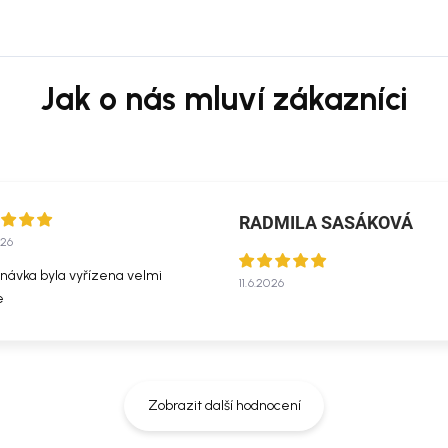
RADMILA SASÁKOVÁ
026
návka byla vyřízena velmi
11.6.2026
e
Zobrazit další hodnocení