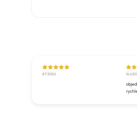
8.7.2026
16.6.2
objed
rychl