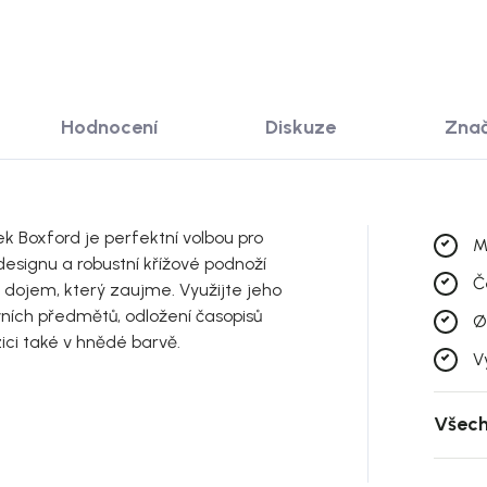
Hodnocení
Diskuze
Zna
ek Boxford je perfektní volbou pro
M
esignu a robustní křížové podnoží
Č
ní dojem, který zaujme. Využijte jeho
vních předmětů, odložení časopisů
Ø
ici také v hnědé barvě.
V
Všech