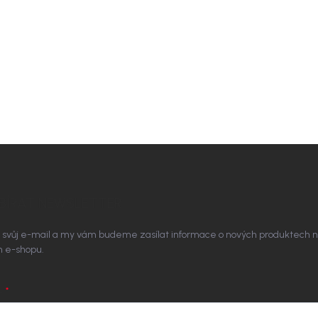
BÍRAT NEWSLETTER
 svůj e-mail a my vám budeme zasílat informace o nových produktech 
 e-shopu.
L