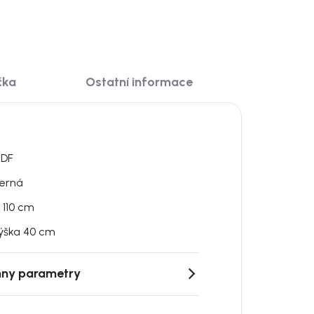
čka
Ostatní informace
DF
erná
 110 cm
ýška 40 cm
ny parametry