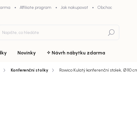
darma
Affiliate program
Jak nakupovat
Obchodní podmínky
Hledat
dky
Novinky
✧ Návrh nábytku zdarma
Konferenční stolky
Rowico Kulatý konferenční stolek, Ø110 c
ní
ZNAČKA:
ROWICO
8 570 
chny (7)
7 285 
Měrná
Doručíme d
cena:
MŮŽEME DOR