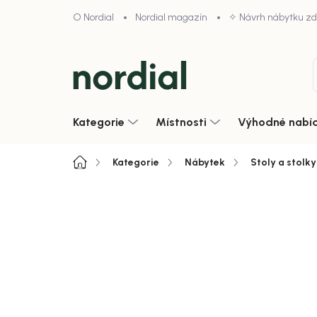
Přejít
O Nordial
Nordial magazín
✧ Návrh nábytku z
na
obsah
Kategorie
Místnosti
Výhodné nabí
Domů
Kategorie
Nábytek
Stoly a stolky
Neohodnoceno
Podrobnosti hodnoce
Akce
Zobrazit vše