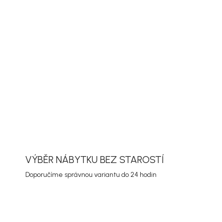
PŘIDAT DO KOŠÍKU
ORMACE
ZEPTAT SE
HLÍDAT
VÝBĚR NÁBYTKU BEZ STAROSTÍ
Doporučíme správnou variantu do 24 hodin