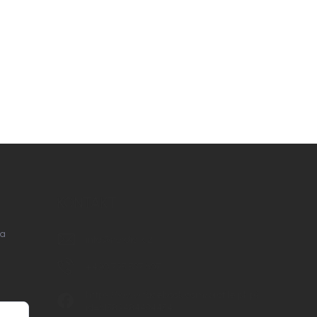
KONTAKT
na
info
@
nordial.cz
+420 725 537 607
https://www.facebook.com/profile.php?
id=61582484494454