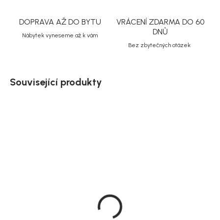
DOPRAVA AŽ DO BYTU
VRÁCENÍ ZDARMA DO 60
DNŮ
Nábytek vyneseme až k vám
Bez zbytečných otázek
Související produkty
Akce
Doručíme do 10-14 dnů
Na dotaz
Rowico čalouněné křeslo
House Nordic rozkládací
Eldwin, béžová
křeslo Marlow, šedé