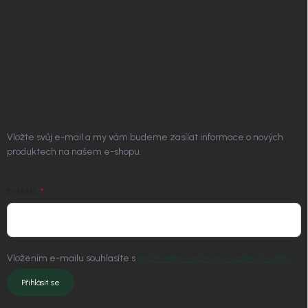
Vrácení zboží a reklamace
Doprava a platba
Platím Pak
Kontakt
ODEBÍRAT NEWSLETTER
Vložte svůj e-mail a my vám budeme zasílat informace o nových
produktech na našem e-shopu.
E-MAIL
Vložením e-mailu souhlasíte s
podmínkami ochrany osobních údajů
Přihlásit se