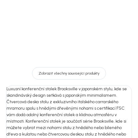
8 590 Kč
7 217 Kč
DO KOŠÍKU
Detail
Zobrazit všechny související produkty
Luxusní konferenční stolek Brooksville v japonském stylu, kde se
skandinávský design setkává s japonským minimalismem.
Čtvercová deska stolu z exkluzivního italského carrarského
mramoru spolu s hnědými dřevěnými nohami s certifikací FSC
vám dodá odolný konferenční stolek a klidnou atmosféru v
místnosti. Konferenční stolek je součástí série Brooksville, kde si
můžete vybrat mezi nohami stolu z hnědého nebo bíleného
dřeva a kulatou nebo čtvercovou deskou stolu z hnědého nebo