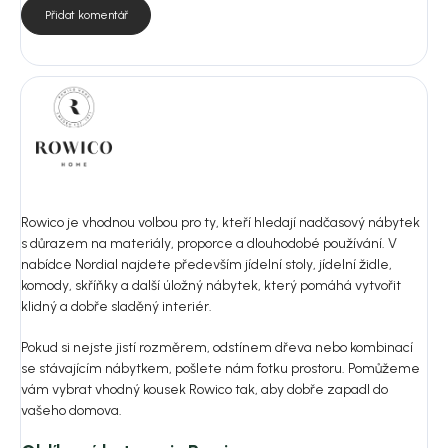
Přidat komentář
Rowico je vhodnou volbou pro ty, kteří hledají nadčasový nábytek
s důrazem na materiály, proporce a dlouhodobé používání. V
nabídce Nordial najdete především jídelní stoly, jídelní židle,
komody, skříňky a další úložný nábytek, který pomáhá vytvořit
klidný a dobře sladěný interiér.
Pokud si nejste jistí rozměrem, odstínem dřeva nebo kombinací
se stávajícím nábytkem, pošlete nám fotku prostoru. Pomůžeme
vám vybrat vhodný kousek Rowico tak, aby dobře zapadl do
vašeho domova.