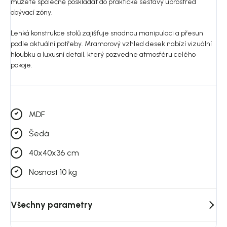
můžete společně poskládat do praktické sestavy uprostřed
obývací zóny.
Lehká konstrukce stolů zajišťuje snadnou manipulaci a přesun
podle aktuální potřeby. Mramorový vzhled desek nabízí vizuální
hloubku a luxusní detail, který pozvedne atmosféru celého
pokoje.
MDF
Šedá
40x40x36 cm
Nosnost 10 kg
Všechny parametry