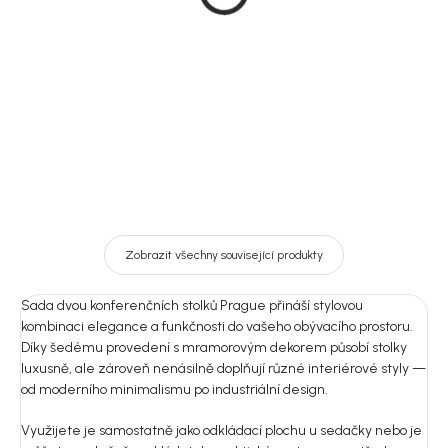
Hamilton
12 597 Kč
11 750 Kč
DO KOŠÍKU
DO KOŠÍKU
Zobrazit všechny související produkty
Sada dvou konferenčních stolků Prague přináší stylovou
kombinaci elegance a funkčnosti do vašeho obývacího prostoru.
Díky šedému provedení s mramorovým dekorem působí stolky
luxusně, ale zároveň nenásilně doplňují různé interiérové styly —
od moderního minimalismu po industriální design.
Využijete je samostatně jako odkládací plochu u sedačky nebo je