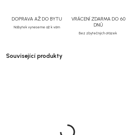
DOPRAVA AŽ DO BYTU
VRÁCENÍ ZDARMA DO 60
DNŮ
Nábytek vyneseme až k vám
Bez zbytečných otázek
Související produkty
Doručíme do 10-14 dnů
Doručíme do 10-14 dnů
House Nordic Lounge
House Nordic Dubové
křeslo, červené,
lounge křeslo, Olvera