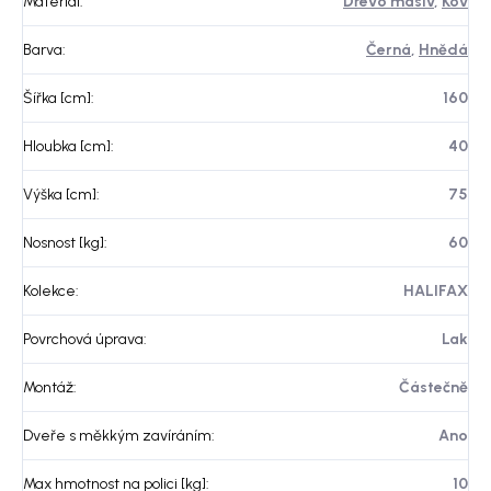
Materiál
:
Dřevo masiv
,
Kov
Barva
:
Černá
,
Hnědá
Šířka [cm]
:
160
Hloubka [cm]
:
40
Výška [cm]
:
75
Nosnost [kg]
:
60
Kolekce
:
HALIFAX
Povrchová úprava
:
Lak
Montáž
:
Částečně
Dveře s měkkým zavíráním
:
Ano
Max hmotnost na polici [kg]
:
10