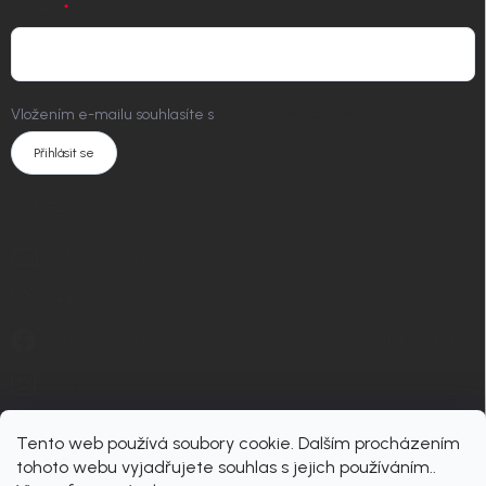
E-MAIL
Vložením e-mailu souhlasíte s
podmínkami ochrany osobních údajů
Přihlásit se
KONTAKT
info
@
nordial.cz
+420 725 537 607
https://www.facebook.com/profile.php?id=61582484494454
nordial.cz
Tento web používá soubory cookie. Dalším procházením
tohoto webu vyjadřujete souhlas s jejich používáním..