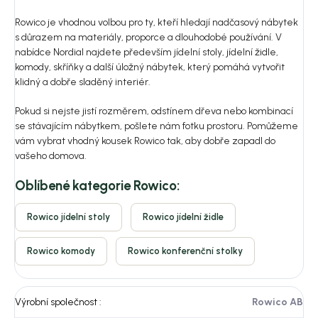
Rowico je vhodnou volbou pro ty, kteří hledají nadčasový nábytek
s důrazem na materiály, proporce a dlouhodobé používání. V
nabídce Nordial najdete především jídelní stoly, jídelní židle,
komody, skříňky a další úložný nábytek, který pomáhá vytvořit
klidný a dobře sladěný interiér.
Pokud si nejste jistí rozměrem, odstínem dřeva nebo kombinací
se stávajícím nábytkem, pošlete nám fotku prostoru. Pomůžeme
vám vybrat vhodný kousek Rowico tak, aby dobře zapadl do
vašeho domova.
Oblíbené kategorie Rowico:
Rowico jídelní stoly
Rowico jídelní židle
Rowico komody
Rowico konferenční stolky
Výrobní společnost
:
Rowico AB