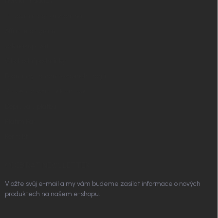
Nordial magazín
✧ Návrh nábytku zdarma
Affiliate program
Jak nakupovat
Obchodní podmínky
Podmínky ochrany osobních údajů
Vrácení zboží a reklamace
Doprava a platba
Platím Pak
Kontakt
ODEBÍRAT NEWSLETTER
Vložte svůj e-mail a my vám budeme zasílat informace o nových
produktech na našem e-shopu.