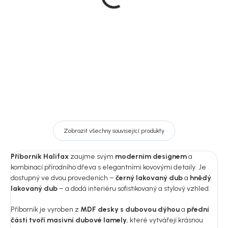
Halifax
přírodní, 45x110 cm,
Scottsdale
29 997 Kč
1 899 Kč
Detail
DO KOŠÍKU
Zobrazit všechny související produkty
Příborník Halifax
zaujme svým
moderním designem
a
kombinací přírodního dřeva s elegantními kovovými detaily. Je
dostupný ve dvou provedeních –
černý lakovaný dub
a
hnědý
lakovaný dub
– a dodá interiéru sofistikovaný a stylový vzhled.
Příborník je vyroben z
MDF desky s dubovou dýhou
a
přední
části tvoří masivní dubové lamely
, které vytvářejí krásnou