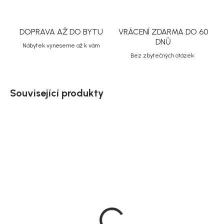
DOPRAVA AŽ DO BYTU
VRÁCENÍ ZDARMA DO 60
DNŮ
Nábytek vyneseme až k vám
Bez zbytečných otázek
Související produkty
Akce
Doručíme do 10-14 dnů
Doručíme do 10-14 dnů
Rowico Skříň 100 cm,
House Nordic Dřevené
hnědý dub, černý kov,
zrcadlo, nástěnné,