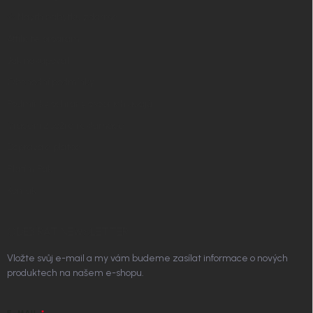
✧ Návrh nábytku zdarma
Affiliate program
Jak nakupovat
Obchodní podmínky
Podmínky ochrany osobních údajů
Vrácení zboží a reklamace
Doprava a platba
Platím Pak
Kontakt
ODEBÍRAT NEWSLETTER
Vložte svůj e-mail a my vám budeme zasílat informace o nových
produktech na našem e-shopu.
E-MAIL