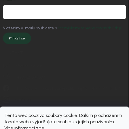
Vložením e-mailu souhlasíte s
podmínkami ochrany osobních údajů
Přihlásit se
KONTAKT
info
@
nordial.cz
+420 725 537 607
https://www.facebook.com/profile.php?id=61582484494454
nordial.cz
Tento web používá soubory cookie. Dalším procházením
tohoto webu vyjadřujete souhlas s jejich používáním..
Více informací
zde
.