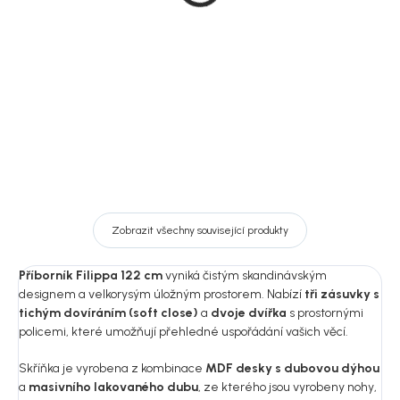
4 190 Kč
16 533 Kč
Detail
DO KOŠÍKU
Zobrazit všechny související produkty
Příborník Filippa 122 cm
vyniká čistým skandinávským
designem a velkorysým úložným prostorem. Nabízí
tři zásuvky s
tichým dovíráním (soft close)
a
dvoje dvířka
s prostornými
policemi, které umožňují přehledné uspořádání vašich věcí.
Skříňka je vyrobena z kombinace
MDF desky s dubovou dýhou
a
masivního lakovaného dubu
, ze kterého jsou vyrobeny nohy,