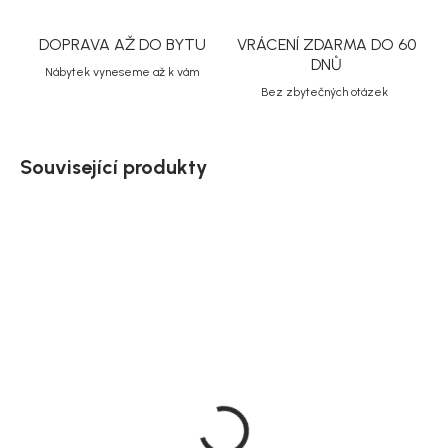
DOPRAVA AŽ DO BYTU
VRÁCENÍ ZDARMA DO 60
DNŮ
Nábytek vyneseme až k vám
Bez zbytečných otázek
Související produkty
SALECODE:NORDIAL15:15:%
Akce
Doručíme do 10-14 dnů
Doručíme do 10-14 dnů
Rowico Dřevěné jídelní
Rowico Jídelní rozkládací
židle, dub, šedý sedák,
stůl, bílý dub, 180 cm,
Filippa
Filippa