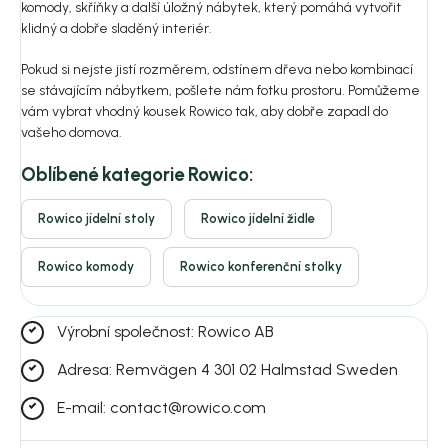
komody, skříňky a další úložný nábytek, který pomáhá vytvořit
klidný a dobře sladěný interiér.
Pokud si nejste jistí rozměrem, odstínem dřeva nebo kombinací
se stávajícím nábytkem, pošlete nám fotku prostoru. Pomůžeme
vám vybrat vhodný kousek Rowico tak, aby dobře zapadl do
vašeho domova.
Oblíbené kategorie Rowico:
Rowico jídelní stoly
Rowico jídelní židle
Rowico komody
Rowico konferenční stolky
Výrobní společnost: Rowico AB
Adresa: Remvägen 4 301 02 Halmstad Sweden
E-mail: contact@rowico.com