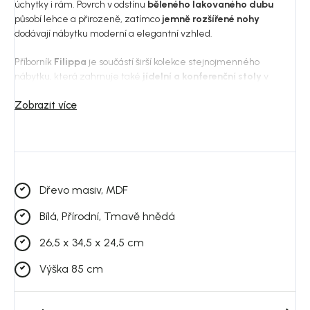
úchytky i rám. Povrch v odstínu
běleného lakovaného dubu
působí lehce a přirozeně, zatímco
jemně rozšířené nohy
dodávají nábytku moderní a elegantní vzhled.
Příborník
Filippa
je součástí širší kolekce stejnojmenného
nábytku, která zahrnuje také
jídelní a konferenční stoly
v
různých velikostech. Společně vytvářejí harmonický celek,
Zobrazit více
ideální pro moderní i klasicky laděné interiéry.
Dřevo masiv, MDF
Bílá, Přírodní, Tmavě hnědá
26,5 x 34,5 x 24,5 cm
Výška 85 cm