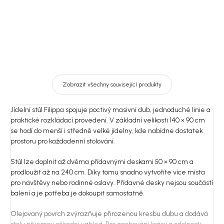
Zobrazit všechny související produkty
Jídelní stůl Filippa spojuje poctivý masivní dub, jednoduché linie a
praktické rozkládací provedení. V základní velikosti 140 × 90 cm
se hodí do menší i středně velké jídelny, kde nabídne dostatek
prostoru pro každodenní stolování.
Stůl lze doplnit až dvěma přídavnými deskami 50 × 90 cm a
prodloužit až na 240 cm. Díky tomu snadno vytvoříte více místa
pro návštěvy nebo rodinné oslavy. Přídavné desky nejsou součástí
balení a je potřeba je dokoupit samostatně.
Olejovaný povrch zvýrazňuje přirozenou kresbu dubu a dodává