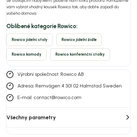
se stávajícím nábytkem, pošlete nám fotku prostoru. Pomůžeme
vám vybrat vhodný kousek Rowico tak, aby dobře zapadl do
vašeho domova.
Oblíbené kategorie Rowico:
Rowico jídelní stoly
Rowico jídelní židle
Rowico komody
Rowico konferenční stolky
Výrobní společnost: Rowico AB
Adresa: Remvägen 4 301 02 Halmstad Sweden
E-mail: contact@rowico.com
Všechny parametry