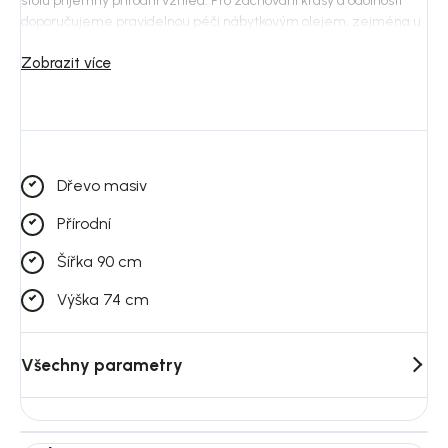
stolu příjemný přírodní vzhled. Pro zachování krásy a odolnosti
doporučujeme pravidelnou péči nábytkovým olejem, zejména u
horní desky.
Zobrazit více
Filippa je součástí stejnojmenné kolekce Rowico, takže ji můžete
sladit s dalšími kusy nábytku ve stejném stylu.
Dřevo masiv
Přírodní
Šířka 90 cm
Výška 74 cm
Všechny parametry