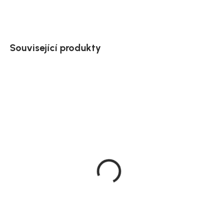
ZEPTAT SE
HLÍDAT
Uložit
Související produkty
Doručíme do 20 dnů
Doručíme do 10-14 dnů
Rowico Prodlužovací
Rowico Komoda hnědá/
deska k jídelnímu stolu,
přírodní, 122 cm, Filippa
dub, 90x50 cm, Filippa
22 890 Kč
4 719 Kč
Detail
DO KOŠÍKU