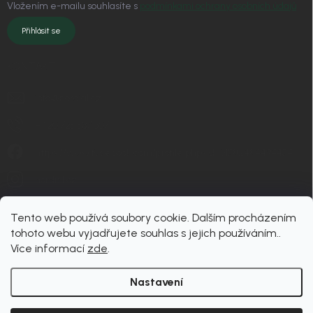
Vložením e-mailu souhlasíte s
podmínkami ochrany osobních údajů
Přihlásit se
KONTAKT
info
@
nordial.cz
+420 725 537 607
https://www.facebook.com/profile.php?id=61582484494454
nordial.cz
Tento web používá soubory cookie. Dalším procházením
tohoto webu vyjadřujete souhlas s jejich používáním..
Více informací
zde
.
Nastavení