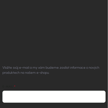
Obchodní podmínky
Podmínky ochrany osobních údajů
Vrácení zboží a reklamace
Doprava a platba
Platím Pak
Kontakt
ODEBÍRAT NEWSLETTER
Vložte svůj e-mail a my vám budeme zasílat informace o nových
produktech na našem e-shopu.
E-MAIL