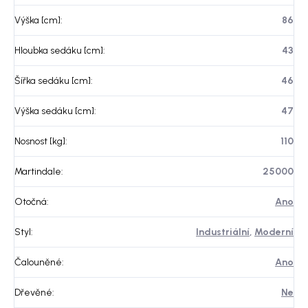
Výška [cm]
:
86
Hloubka sedáku [cm]
:
43
Šířka sedáku [cm]
:
46
Výška sedáku [cm]
:
47
Nosnost [kg]
:
110
Martindale
:
25000
Otočná
:
Ano
Styl
:
Industriální
,
Moderní
Čalouněné
:
Ano
Dřevěné
:
Ne