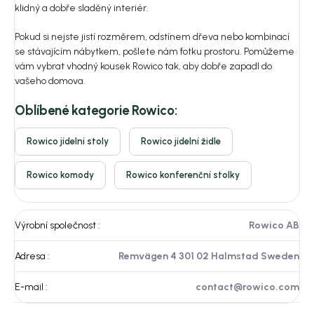
klidný a dobře sladěný interiér.
Pokud si nejste jistí rozměrem, odstínem dřeva nebo kombinací
se stávajícím nábytkem, pošlete nám fotku prostoru. Pomůžeme
vám vybrat vhodný kousek Rowico tak, aby dobře zapadl do
vašeho domova.
Oblíbené kategorie Rowico:
Rowico jídelní stoly
Rowico jídelní židle
Rowico komody
Rowico konferenční stolky
Výrobní společnost
:
Rowico AB
Adresa
:
Remvägen 4 301 02 Halmstad Sweden
E-mail
:
contact@rowico.com