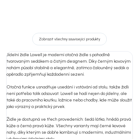
Zobrazit všechny související produkty
Jídelní židle Lowell je moderní otočná židle s pohodlně
tvarovaným sedákem a čistým designem. Díky černým kovovým
nohám působí stabilně a elegantně, zatímco čalouněný sedák a
opěradlo zpříjemňují každodenní sezení.
Otočná funkce usnadňuje usedání i vstávání od stolu, takže židli
není potřeba tolik odsouvat. Lowell se hodí nejen do jídelny, ale
také do pracovního koutku, ložnice nebo chodby, kde může sloužit
jako výrazný a praktický prvek.
Židle je dostupná ve třech provedeních: šedá látka, hnědá pravá
kůže a černá pravá kůže. Všechny varianty mají černé kovové
nohy, díky kterým se dobře kombinují s moderními, industriálními
i dubovými jídelními stoly.