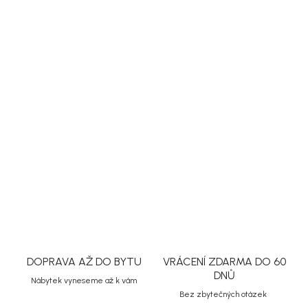
Otočná jídelní židle Lowell od značky Rowico kombinuje pohodlné
čalounění, černé kovové nohy a elegantní moderní vzhled. Díky
otočné funkci se snadno používá u jídelního stolu, v pracovním
koutku i jako designová židle do interiéru.
DETAILNÍ INFORMACE
ZEPTAT SE
HLÍDAT
Uložit
DOPRAVA AŽ DO BYTU
VRÁCENÍ ZDARMA DO 60
DNŮ
Nábytek vyneseme až k vám
Bez zbytečných otázek