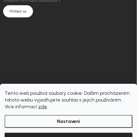
Vložením e-mailu souhlasíte s
podmínkami ochrany osobních údajů
Přihlásit se
KONTAKT
info
@
nordial.cz
+420 725 537 607
https://www.facebook.com/profile.php?id=61582484494454
nordial.cz
Tento web používá soubory cookie. Dalším procházením
tohoto webu vyjadřujete souhlas s jejich používáním..
Více informací
zde
.
Nastavení