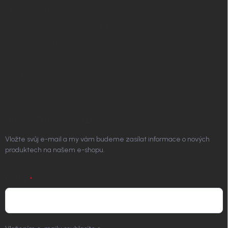
Obchodní podmínky
Podmínky ochrany osobních údajů
Vrácení zboží a reklamace
Doprava a platba
Platím Pak
Kontakt
ODEBÍRAT NEWSLETTER
Vložte svůj e-mail a my vám budeme zasílat informace o nových
produktech na našem e-shopu.
E-MAIL