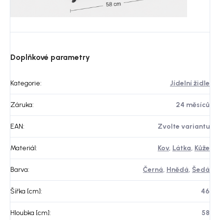
Doplňkové parametry
Kategorie
:
Jídelní židle
Záruka
:
24 měsíců
EAN
:
Zvolte variantu
Materiál
:
Kov
,
Látka
,
Kůže
Barva
:
Černá
,
Hnědá
,
Šedá
Šířka [cm]
:
46
Hloubka [cm]
:
58