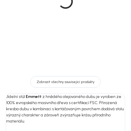
světle béžová
černé kovové nohy
4 290 Kč
3 490 Kč
DO KOŠÍKU
Detail
Zobrazit všechny související produkty
Jídelní stůl
Emmett
z hnědého olejovaného dubu je vyroben ze
100% evropského masivního dřeva s certifikací FSC. Přirozená
kresba dubu v kombinaci s kartáčovaným povrchem dodává stolu
výrazný charakter a zároveň zvýrazňuje krásu přírodního
materiálu.