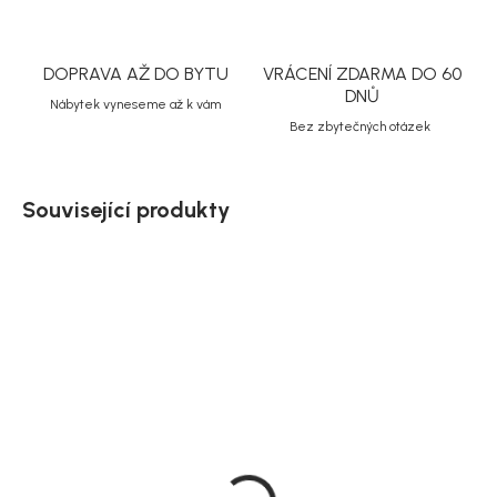
DOPRAVA AŽ DO BYTU
VRÁCENÍ ZDARMA DO 60
DNŮ
Nábytek vyneseme až k vám
Bez zbytečných otázek
Související produkty
Doručíme do 10-14 dnů
Doručíme do 10-14 dnů
Rowico jídelní židle
Rowico jídelní židle
Drake s područkami,
Paisley, čalouněná,