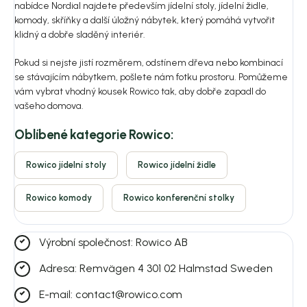
nabídce Nordial najdete především jídelní stoly, jídelní židle,
komody, skříňky a další úložný nábytek, který pomáhá vytvořit
klidný a dobře sladěný interiér.
Pokud si nejste jistí rozměrem, odstínem dřeva nebo kombinací
se stávajícím nábytkem, pošlete nám fotku prostoru. Pomůžeme
vám vybrat vhodný kousek Rowico tak, aby dobře zapadl do
vašeho domova.
Oblíbené kategorie Rowico:
Rowico jídelní stoly
Rowico jídelní židle
Rowico komody
Rowico konferenční stolky
Výrobní společnost: Rowico AB
Adresa: Remvägen 4 301 02 Halmstad Sweden
E-mail: contact@rowico.com