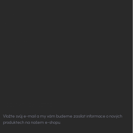
í
Nordial magazín
✧ Návrh nábytku zdarma
Affiliate program
Jak nakupovat
Obchodní podmínky
Podmínky ochrany osobních údajů
Vrácení zboží a reklamace
Doprava a platba
Platím Pak
Kontakt
ODEBÍRAT NEWSLETTER
Vložte svůj e-mail a my vám budeme zasílat informace o nových
produktech na našem e-shopu.