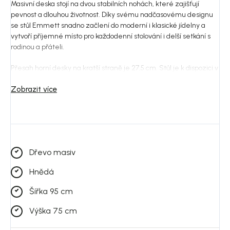
Masivní deska stojí na dvou stabilních nohách, které zajišťují
pevnost a dlouhou životnost. Díky svému nadčasovému designu
se stůl Emmett snadno začlení do moderní i klasické jídelny a
vytvoří příjemné místo pro každodenní stolování i delší setkání s
rodinou a přáteli.
Přesah horní desky na kratší straně je 27,5 cm. Stůl je k dispozici v
několika barevných variantách.
Zobrazit více
Povrchová úprava
Dřevo je ošetřeno olejem Rubio Monocoat, který vytváří odolnou
ochrannou vrstvu a zároveň zachovává přirozený vzhled dubu.
Povrch je připraven k používání a nevyžaduje další ošetření.
Dřevo masiv
Pro zachování krásy dřeva doporučujeme pravidelnou údržbu
přípravkem
Rubio Surface Care
pro čištění a v případě potřeby
Hnědá
také
Rubio Refresh Eco
pro oživení povrchu (maximálně
několikrát ročně). Další informace najdete v pokynech k péči.
Šířka 95 cm
Výška 75 cm