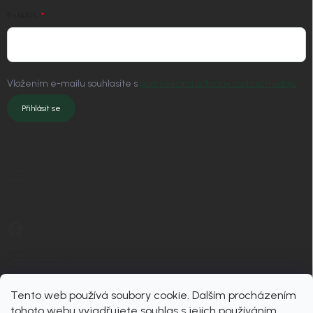
E-MAIL
Vložením e-mailu souhlasíte s
podmínkami ochrany osobních údajů
Přihlásit se
KONTAKT
info
@
nordial.cz
+420 725 537 607
https://www.facebook.com/profile.php?id=61582484494454
nordial.cz
Tento web používá soubory cookie. Dalším procházením
tohoto webu vyjadřujete souhlas s jejich používáním..