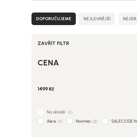
Ř
a
DOPORUČUJEME
NEJLEVNĚJŠÍ
NEJDR
z
e
n
í
ZAVŘÍT FILTR
p
r
CENA
o
d
u
k
1499
Kč
t
ů
Na skladě
0
Akce
Novinka
SALECODE:NO
1
2