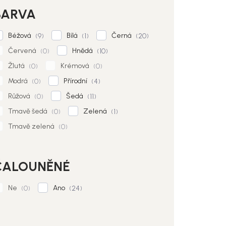
BARVA
Béžová
Bílá
Černá
9
1
20
Červená
Hnědá
0
10
Žlutá
Krémová
0
0
Modrá
Přírodní
0
4
Růžová
Šedá
0
11
Tmavě šedá
Zelená
0
1
Tmavě zelená
0
ČALOUNĚNÉ
Ne
Ano
0
24