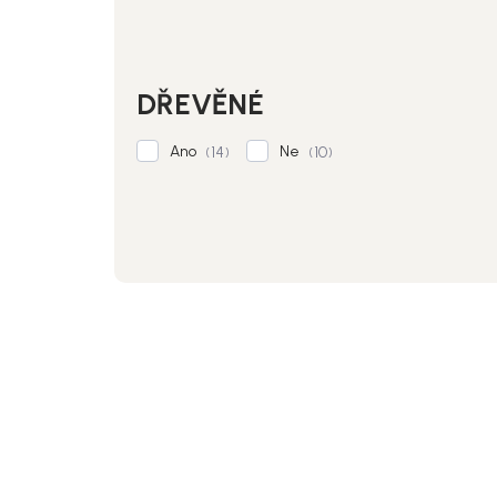
DŘEVĚNÉ
Ano
Ne
14
10
V
ý
SALECODE:NORDIAL15:15:%
p
i
s
p
r
o