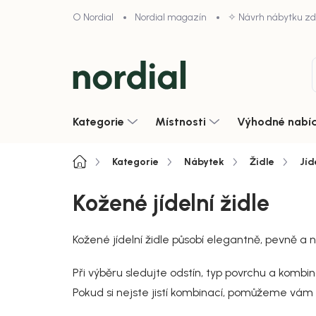
Přejít
O Nordial
Nordial magazín
✧ Návrh nábytku z
na
obsah
Kategorie
Místnosti
Výhodné nabí
Domů
Kategorie
Nábytek
Židle
Jíd
Kožené jídelní židle
Kožené jídelní židle působí elegantně, pevně a 
Při výběru sledujte odstín, typ povrchu a kombin
Pokud si nejste jistí kombinací, pomůžeme vám