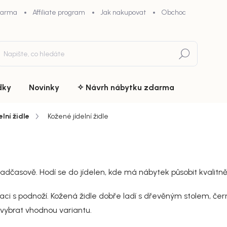
darma
Affiliate program
Jak nakupovat
Obchodní podmínky
Hledat
dky
Novinky
✧ Návrh nábytku zdarma
elní židle
Kožené jídelní židle
nadčasově. Hodí se do jídelen, kde má nábytek působit kvalitně
aci s podnoží. Kožená židle dobře ladí s dřevěným stolem, černý
 vybrat vhodnou variantu.