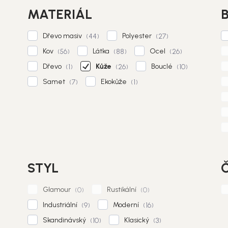
MATERIÁL
Dřevo masiv
Polyester
44
27
Kov
Látka
Ocel
56
88
26
Dřevo
Kůže
Bouclé
1
26
10
Samet
Ekokůže
7
1
STYL
Glamour
Rustikální
0
0
Industriální
Moderní
9
16
Skandinávský
Klasický
10
3