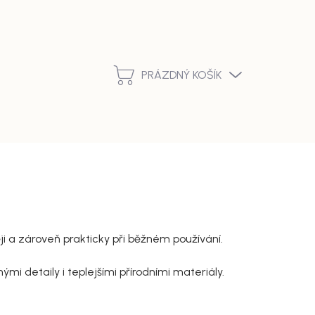
Podmínky ochrany osobních údajů
Vrácení zboží a reklamace
PRÁZDNÝ KOŠÍK
NÁKUPNÍ
KOŠÍK
ji a zároveň prakticky při běžném používání.
mi detaily i teplejšími přírodními materiály.