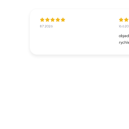
8.7.2026
16.6.2
objed
rychl