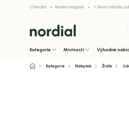
Přejít
O Nordial
Nordial magazín
✧ Návrh nábytku z
na
obsah
Kategorie
Místnosti
Výhodné nabí
Domů
Kategorie
Nábytek
Židle
Jíd
Video produktu
Neohodnoceno
Podrobnosti hodnoce
Zobrazit vše