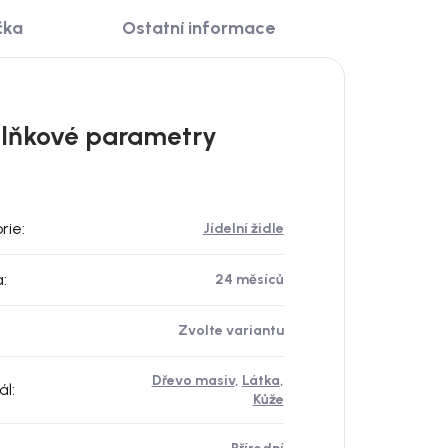
čka
Ostatní informace
lňkové parametry
rie
:
Jídelní židle
a
:
24 měsíců
Zvolte variantu
Dřevo masiv
,
Látka
,
ál
:
Kůže