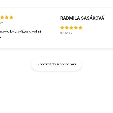
RADMILA SASÁKOVÁ
026
návka byla vyřízena velmi
11.6.2026
e
Zobrazit další hodnocení