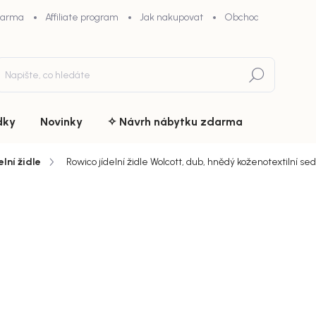
darma
Affiliate program
Jak nakupovat
Obchodní podmínky
Hledat
dky
Novinky
✧ Návrh nábytku zdarma
elní židle
Rowico jídelní židle Wolcott, dub, hnědý koženotextilní se
ní
ZNAČKA:
ROWICO
4 739 
chny (30)
Měrná
Zvolte var
cena:
VARIANTA