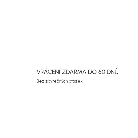
koženotextiln
rámu, pohodl
přírodním i h
DETAILNÍ INF
Uložit
VRÁCENÍ ZDARMA DO 60 DNŮ
Bez zbytečných otázek