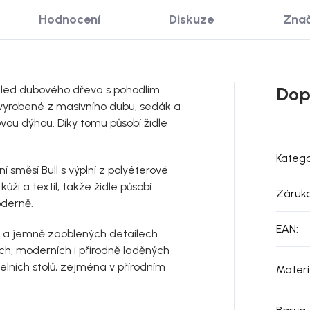
Hodnocení
Diskuze
Zna
vzhled dubového dřeva s pohodlím
Dop
vyrobené z masivního dubu, sedák a
ovou dýhou. Díky tomu působí židle
Katego
 směsí Bull s výplní z polyéterové
ži a textil, takže židle působí
Záruk
oderně.
EAN
:
ch a jemně zaoblených detailech.
ch, moderních i přírodně laděných
delních stolů, zejména v přírodním
Materi