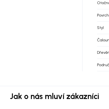
Otočn
Povrch
Styl
:
Čalou
Dřevě
Podru