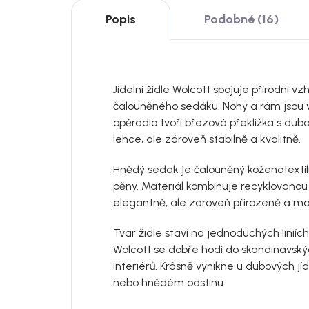
Popis
Podobné (16)
Jídelní židle Wolcott spojuje přírodní 
čalouněného sedáku. Nohy a rám jsou 
opěradlo tvoří březová překližka s dub
lehce, ale zároveň stabilně a kvalitně.
Hnědý sedák je čalouněný koženotextilní
pěny. Materiál kombinuje recyklovanou ků
elegantně, ale zároveň přirozeně a m
Tvar židle staví na jednoduchých linií
Wolcott se dobře hodí do skandinávský
interiérů. Krásně vynikne u dubových jí
nebo hnědém odstínu.