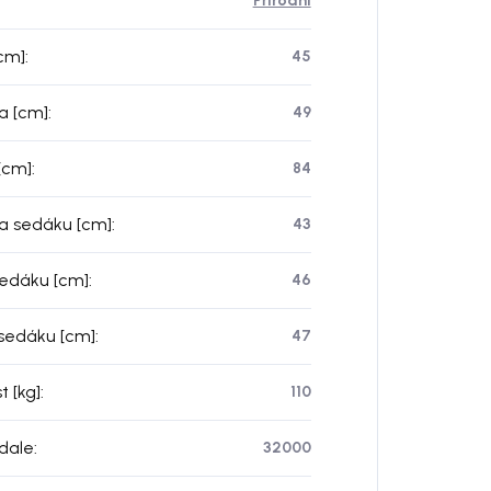
Přírodní
[cm]
:
45
a [cm]
:
49
[cm]
:
84
a sedáku [cm]
:
43
sedáku [cm]
:
46
sedáku [cm]
:
47
t [kg]
:
110
dale
:
32000