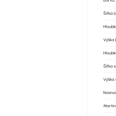
Barva
:
Šířka 
Hloubk
Výška 
Hloubk
Šířka 
Výška 
Nosnos
Martin