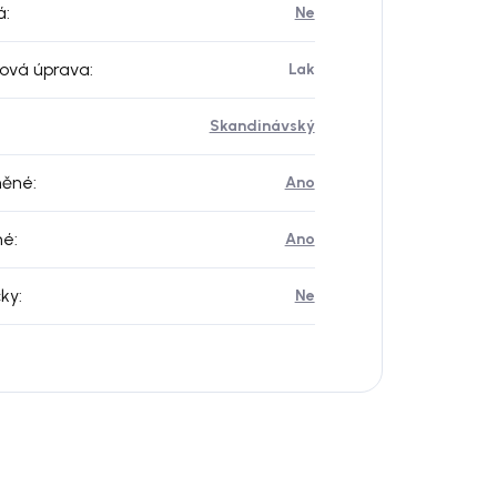
á
:
Ne
ová úprava
:
Lak
Skandinávský
něné
:
Ano
né
:
Ano
čky
:
Ne