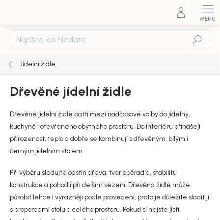
Přejít
na
obsah
Hledat
Jídelní židle
Dřevěné jídelní židle
Dřevěné jídelní židle patří mezi nadčasové volby do jídelny,
kuchyně i otevřeného obytného prostoru. Do interiéru přinášejí
přirozenost, teplo a dobře se kombinují s dřevěným, bílým i
černým jídelním stolem.
Při výběru sledujte odstín dřeva, tvar opěradla, stabilitu
konstrukce a pohodlí při delším sezení. Dřevěná židle může
působit lehce i výrazněji podle provedení, proto je důležité sladit ji
s proporcemi stolu a celého prostoru. Pokud si nejste jistí