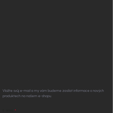
✧ Návrh nábytku zdarma
Affiliate program
Jak nakupovat
Obchodní podmínky
Podmínky ochrany osobních údajů
Vrácení zboží a reklamace
Doprava a platba
Platím Pak
Kontakt
ODEBÍRAT NEWSLETTER
Vložte svůj e-mail a my vám budeme zasílat informace o nových
produktech na našem e-shopu.
E-MAIL