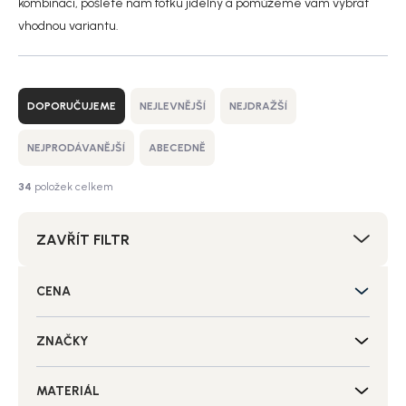
kombinací, pošlete nám fotku jídelny a pomůžeme vám vybrat
vhodnou variantu.
Ř
a
DOPORUČUJEME
NEJLEVNĚJŠÍ
NEJDRAŽŠÍ
z
e
NEJPRODÁVANĚJŠÍ
ABECEDNĚ
n
í
34
položek celkem
p
r
ZAVŘÍT FILTR
o
d
u
CENA
k
t
ů
ZNAČKY
MATERIÁL