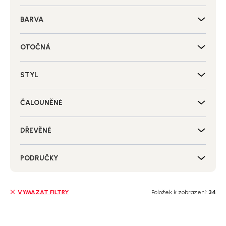
BARVA
OTOČNÁ
STYL
ČALOUNĚNÉ
DŘEVĚNÉ
PODRUČKY
Položek k zobrazení:
34
VYMAZAT FILTRY
V
ý
SALECODE:NORDIAL15:15:%