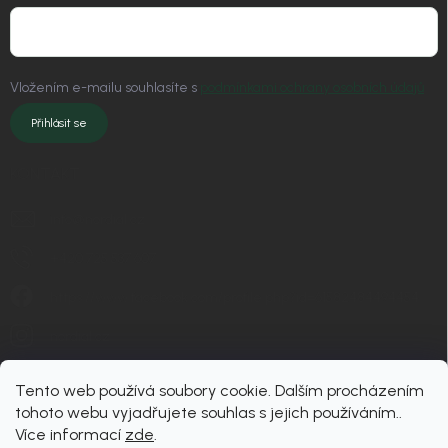
Vložením e-mailu souhlasíte s
podmínkami ochrany osobních údajů
Přihlásit se
KONTAKT
info
@
nordial.cz
+420 725 537 607
https://www.facebook.com/profile.php?id=61582484494454
nordial.cz
Tento web používá soubory cookie. Dalším procházením
tohoto webu vyjadřujete souhlas s jejich používáním..
Více informací
zde
.