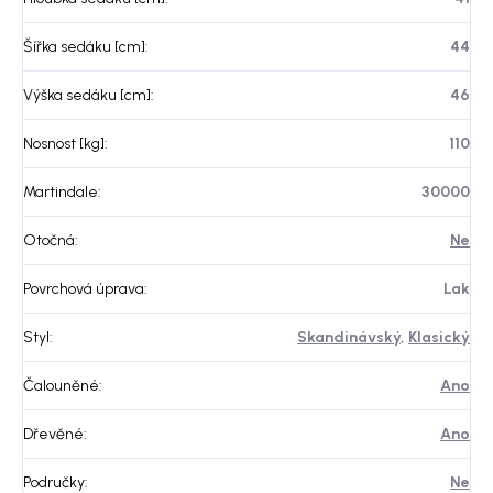
Šířka sedáku [cm]
:
44
Výška sedáku [cm]
:
46
Nosnost [kg]
:
110
Martindale
:
30000
Otočná
:
Ne
Povrchová úprava
:
Lak
Styl
:
Skandinávský
,
Klasický
Čalouněné
:
Ano
Dřevěné
:
Ano
Područky
:
Ne