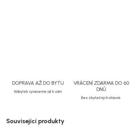
DETAILNÍ INFORMACE
ZEPTAT SE
HLÍDAT
Uložit
DOPRAVA AŽ DO BYTU
VRÁCENÍ ZDARMA DO 60
DNŮ
Nábytek vyneseme až k vám
Bez zbytečných otázek
Související produkty