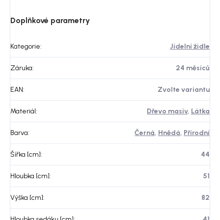
Doplňkové parametry
Kategorie
:
Jídelní židle
Záruka
:
24 měsíců
EAN
:
Zvolte variantu
Materiál
:
Dřevo masiv
,
Látka
Barva
:
Černá
,
Hnědá
,
Přírodní
Šířka [cm]
:
44
Hloubka [cm]
:
51
Výška [cm]
:
82
Hloubka sedáku [cm]
:
41