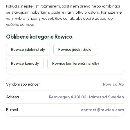
Pokud si nejste jistí rozměrem, odstínem dřeva nebo kombinací
se stávajícím nábytkem, pošlete nám fotku prostoru. Pomůžeme
vám vybrat vhodný kousek Rowico tak, aby dobře zapadl do
vašeho domova.
Oblíbené kategorie Rowico:
Rowico jídelní stoly
Rowico jídelní židle
Rowico komody
Rowico konferenční stolky
Výrobní společnost
:
Rowico AB
Adresa
:
Remvägen 4 301 02 Halmstad Sweden
E-mail
:
contact@rowico.com