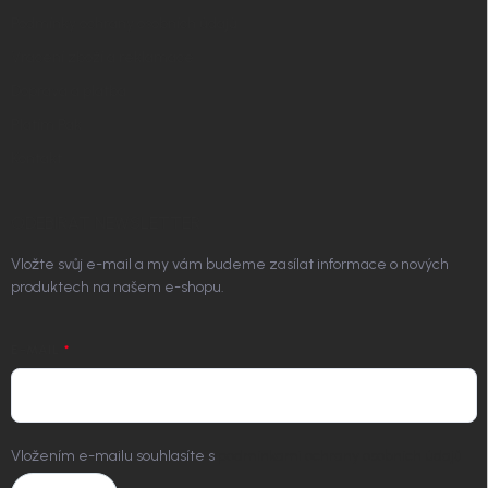
Podmínky ochrany osobních údajů
Vrácení zboží a reklamace
Doprava a platba
Platím Pak
Kontakt
ODEBÍRAT NEWSLETTER
Vložte svůj e-mail a my vám budeme zasílat informace o nových
produktech na našem e-shopu.
E-MAIL
Vložením e-mailu souhlasíte s
podmínkami ochrany osobních údajů