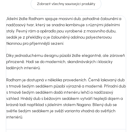
Zobrazit všechny související produkty
Jídelní židle Rodham spojuje masivní dub, pohodlné čalounění a
nadčasový tvar, který se snadno kombinuje s různými jídelními
stoly. Pevný rám a opěradlo jsou vyrobené z masivního dubu,
sedák je z překližky a je čalouněný odolnou polyesterovou
tkaninou pro příjemnější sezení.
Díky jednoduchému designu působí židle elegantně, ale zároveň
přirozeně. Hodí se do moderních, skandinávských i klasicky
laděných interiérů.
Rodham je dostupná v několika provedeních. Černě lakovaný dub
s tmavě šedým sedákem působí výrazně a moderně. Přírodní dub
s tmavě šedým sedákem dodá interiéru lehčí a nadčasový
vzhled. Hnědý dub s béžovým sedákem vytváří teplejší dojem a
krásně ladí například s jídelním stolem Nagano. Bílený dub se
světle šedým sedákem je svěží varianta vhodná do světlých
interiérů.