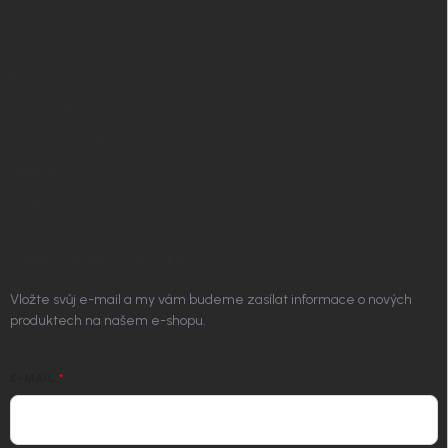
Jak nakupovat
Obchodní podmínky
Podmínky ochrany osobních údajů
Vrácení zboží a reklamace
Doprava a platba
Platím Pak
Kontakt
ODEBÍRAT NEWSLETTER
Vložte svůj e-mail a my vám budeme zasílat informace o nových
produktech na našem e-shopu.
E-MAIL