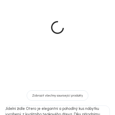
Doručíme do 10-14 dnů
Doručíme do 10-14 dnů
House Nordic Kulatý
Skládací zahradní židle
zahradní stůl, dřevěný,
Ghana, přírodní, dřevo
ø120 cm, Lorca
masiv, 47 × 48 × 93 cm
15 399 Kč
3 579 Kč
DO KOŠÍKU
DO KOŠÍKU
Zobrazit všechny související produkty
Jídelní židle Otero je elegantní a pohodlný kus nábytku
vyrobený z kvalitního teakového dřeva. Díky přírodnímu