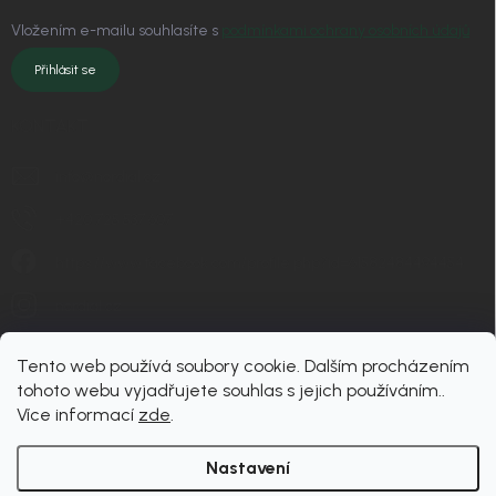
Vložením e-mailu souhlasíte s
podmínkami ochrany osobních údajů
Přihlásit se
KONTAKT
info
@
nordial.cz
+420 725 537 607
https://www.facebook.com/profile.php?id=61582484494454
nordial.cz
Tento web používá soubory cookie. Dalším procházením
tohoto webu vyjadřujete souhlas s jejich používáním..
Více informací
zde
.
Nastavení