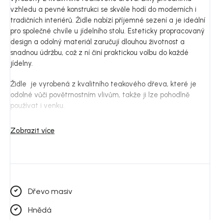
vzhledu a pevné konstrukci se skvěle hodí do moderních i
tradičních interiérů. Židle nabízí příjemné sezení a je ideální
pro společné chvíle u jídelního stolu. Esteticky propracovaný
design a odolný materiál zaručují dlouhou životnost a
snadnou údržbu, což z ní činí praktickou volbu do každé
jídelny.
Židle je vyrobená z kvalitního teakového dřeva, které je
odolné vůči povětrnostním vlivům, takže ji lze pohodlně
používat i venku.
Specifikace:
Zobrazit více
Výška sedaku: 46 cm
Hloubka sedáku: 42 cm
Výška nohou: 41 cm
Dřevo masiv
Váha: 9 kg
Hnědá
Nosnost: 110 kg