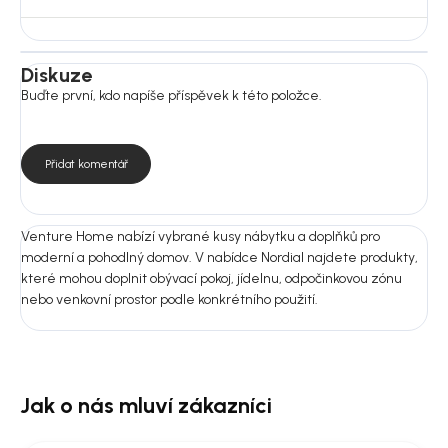
Konstrukce / podnož: dřevo masiv; hliník
Pro běžnou údržbu doporučujeme otírat měkkým vlhkým
hadříkem. Dřevěné části je vhodné pravidelně ošetřit přípravkem
Diskuze
určeným pro venkovní dřevo. Nepoužívejte agresivní ani
Buďte první, kdo napíše příspěvek k této položce.
abrazivní čisticí prostředky.
Rozměry:
Rozměry: 180 × 90 cm
Přidat komentář
Nosnost: 75 kg
Montáž: Ano
Venture Home nabízí vybrané kusy nábytku a doplňků pro
Nejste si jistí výběrem?
moderní a pohodlný domov. V nabídce Nordial najdete produkty,
Pošlete nám fotografii prostoru nebo rozměry místnosti.
které mohou doplnit obývací pokoj, jídelnu, odpočinkovou zónu
Doporučíme vám vhodnou variantu do 24 hodin, aby produkt ladil
nebo venkovní prostor podle konkrétního použití.
nejen na fotografii, ale i u vás doma.