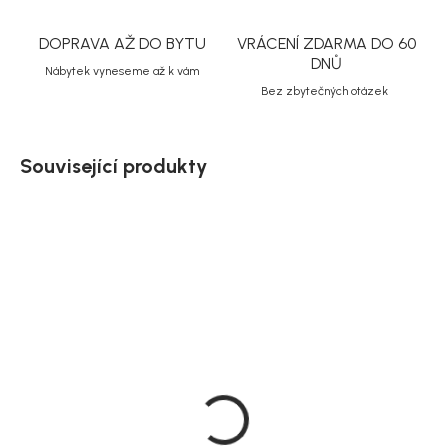
DOPRAVA AŽ DO BYTU
VRÁCENÍ ZDARMA DO 60
DNŮ
Nábytek vyneseme až k vám
Bez zbytečných otázek
Související produkty
Doručíme do 10-14 dnů
Doručíme do 10-14 dnů
Rohový zahradní set
Zahradní set Mexico,
Mexico, bílá, dřevo
dřevo masiv, 65 × 95 cm
masiv
24 539 Kč