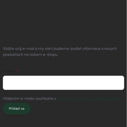
Doprava a platba
Platím Pak
Kontakt
ODEBÍRAT NEWSLETTER
Vložte svůj e-mail a my vám budeme zasílat informace o nových
produktech na našem e-shopu.
E-MAIL
Vložením e-mailu souhlasíte s
podmínkami ochrany osobních údajů
Přihlásit se
KONTAKT