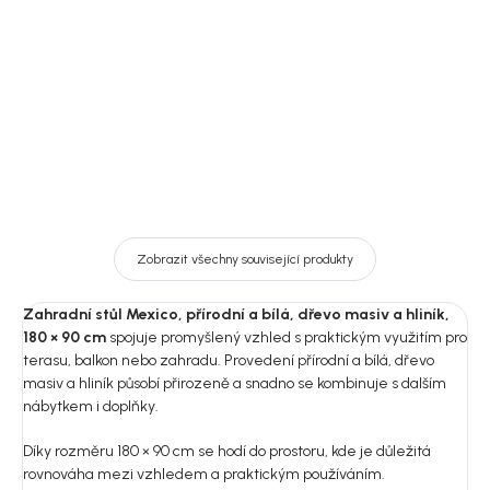
42 699 Kč
DO KOŠÍKU
DO KOŠÍKU
Zobrazit všechny související produkty
Zahradní stůl Mexico, přírodní a bílá, dřevo masiv a hliník,
180 × 90 cm
spojuje promyšlený vzhled s praktickým využitím pro
terasu, balkon nebo zahradu. Provedení přírodní a bílá, dřevo
masiv a hliník působí přirozeně a snadno se kombinuje s dalším
nábytkem i doplňky.
Díky rozměru 180 × 90 cm se hodí do prostoru, kde je důležitá
rovnováha mezi vzhledem a praktickým používáním.