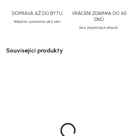
DOPRAVA AŽ DO BYTU
VRÁCENÍ ZDARMA DO 60
DNŮ
Nábytek vyneseme až k vám
Bez zbytečných otázek
Související produkty
Doručíme do 10-14 dnů
Doručíme do 10-14 dnů
Zahradní pohovka Cane,
Zahradní lehátko Cane,
přírodní, ratan, 75 × 71 ×
přírodní, ratan, 210 × 35 ×
72 cm
80 cm