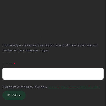
Vrácení zboží a reklamace
Doprava a platba
Platím Pak
Kontakt
ODEBÍRAT NEWSLETTER
Vložte svůj e-mail a my vám budeme zasílat informace o nových
produktech na našem e-shopu.
E-MAIL
Vložením e-mailu souhlasíte s
podmínkami ochrany osobních údajů
Přihlásit se