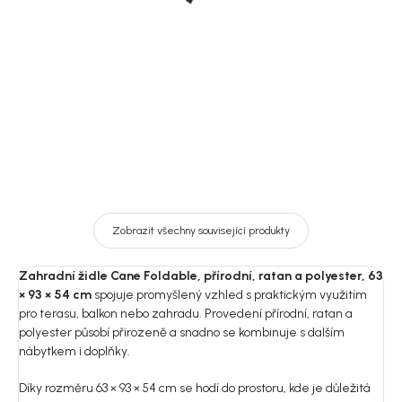
10 959 Kč
16 809 Kč
DO KOŠÍKU
DO KOŠÍKU
Zobrazit všechny související produkty
Zahradní židle Cane Foldable, přírodní, ratan a polyester, 63
× 93 × 54 cm
spojuje promyšlený vzhled s praktickým využitím
pro terasu, balkon nebo zahradu. Provedení přírodní, ratan a
polyester působí přirozeně a snadno se kombinuje s dalším
nábytkem i doplňky.
Díky rozměru 63 × 93 × 54 cm se hodí do prostoru, kde je důležitá