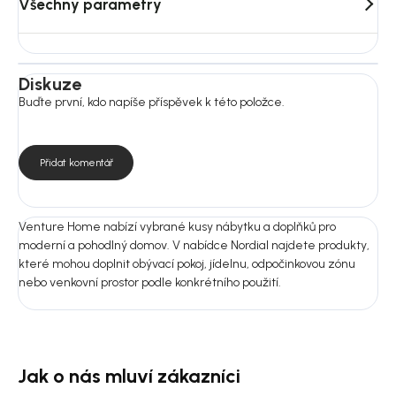
Všechny parametry
Konstrukce / podnož: ratan; bavlna; polyester
Pro běžnou údržbu doporučujeme jemné vysávání nebo čištění
měkkým vlhkým hadříkem podle typu textilie. Nepoužívejte
agresivní ani abrazivní čisticí prostředky.
Diskuze
Buďte první, kdo napíše příspěvek k této položce.
Rozměry:
Rozměry: 63 × 93 × 54 cm
Výška sedáku: 48 cm
Hloubka sedáku: 45 cm
Přidat komentář
Šířka sedáku: 45 cm
Nosnost: 100 kg
Montáž: Ano
Venture Home nabízí vybrané kusy nábytku a doplňků pro
moderní a pohodlný domov. V nabídce Nordial najdete produkty,
Nejste si jistí výběrem?
které mohou doplnit obývací pokoj, jídelnu, odpočinkovou zónu
Pošlete nám fotografii prostoru nebo rozměry místnosti.
nebo venkovní prostor podle konkrétního použití.
Doporučíme vám vhodnou variantu do 24 hodin, aby produkt ladil
nejen na fotografii, ale i u vás doma.