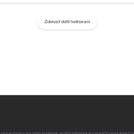
Zobrazit další hodnocení
rozměry místnosti. Doporučíme vám
t ladil nejen na fotografii, ale i u
BÍRAT NEWSLETTER
 svůj e-mail a my vám budeme zasílat informace o nových produktech 