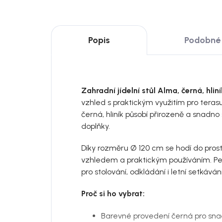
Popis
Podobné 
Zahradní jídelní stůl Alma, černá, hlin
vzhled s praktickým využitím pro teras
černá, hliník působí přirozeně a snadn
doplňky.
Díky rozměru Ø 120 cm se hodí do prost
vzhledem a praktickým používáním. Pe
pro stolování, odkládání i letní setkávání
Proč si ho vybrat:
Barevné provedení černá pro sn