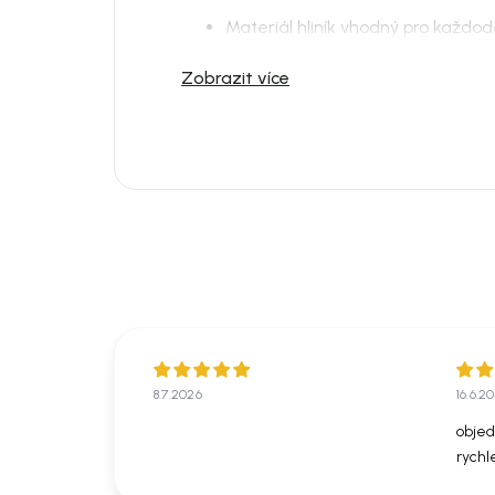
Materiál hliník vhodný pro každod
Praktická plocha pro stolování i o
Zobrazit více
Jednoduchý tvar pro snadné kom
Vhodné i do menších venkovních 
Do jakého prostoru se hodí:
Model dobře zapadne do moderní, skan
zóny. Nejlépe vynikne v kombinaci s d
textiliemi a zelení.
Materiál a péče:
Materiál: hliník
Konstrukce / podnož: hliník
8.7.2026
16.6.2
Pro běžnou údržbu doporučujeme otír
objed
následně osušit. Nepoužívejte agresivní 
rychl
Rozměry: