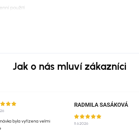
enní použití
dkládání
binování
prostor
dinávské i přírodně laděné venkovní
řevem, kameninou, neutrálními
RADMILA SASÁKOVÁ
026
at měkkým vlhkým hadříkem a
návka byla vyřízena velmi
11.6.2026
ani abrazivní čisticí prostředky.
e