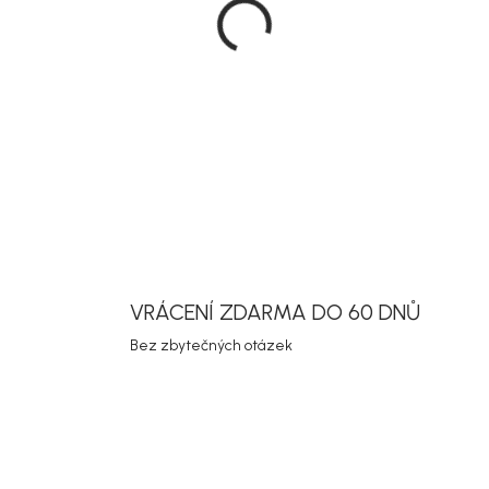
Zahradní jíd
na terasu, 
kombinuje 
praktické mí
DETAILNÍ INF
Uložit
VRÁCENÍ ZDARMA DO 60 DNŮ
Bez zbytečných otázek