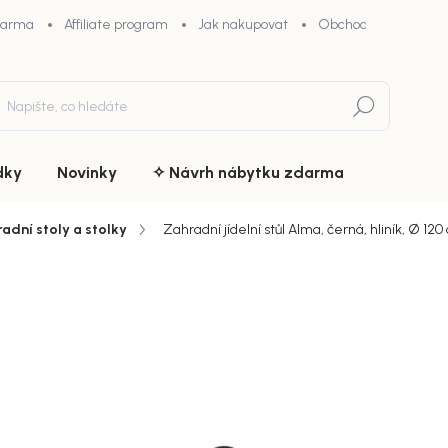
darma
Affiliate program
Jak nakupovat
Obchodní podmínky
Hledat
dky
Novinky
✧ Návrh nábytku zdarma
adní stoly a stolky
Zahradní jídelní stůl Alma, černá, hliník, Ø 12
du
ZNAČKA:
VENTURE HOME
12 299
chny (9)
Měrná
Doručíme d
cena:
MŮŽEME DOR