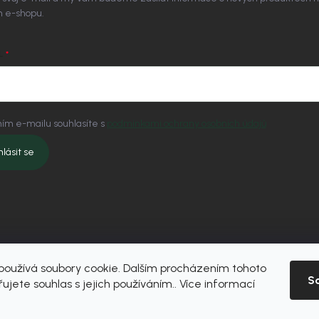
 e-shopu.
L
ím e-mailu souhlasíte s
podmínkami ochrany osobních údajů
hlásit se
oužívá soubory cookie. Dalším procházením tohoto
S
ujete souhlas s jejich používáním.. Více informací