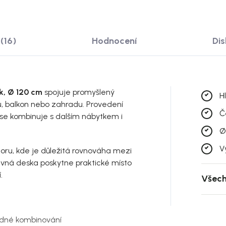
(16)
Hodnocení
Di
ík, Ø 120 cm
spojuje promyšlený
Hl
u, balkon nebo zahradu. Provedení
Č
o se kombinuje s dalším nábytkem i
Ø
V
oru, kde je důležitá rovnováha mezi
vná deska poskytne praktické místo
.
Všech
adné kombinování