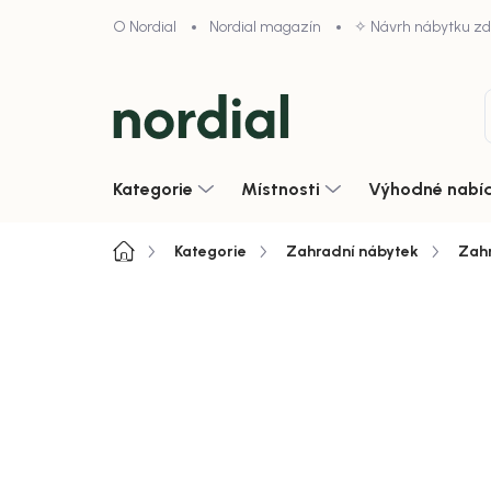
Přejít
O Nordial
Nordial magazín
✧ Návrh nábytku z
na
obsah
Kategorie
Místnosti
Výhodné nabí
Domů
Kategorie
Zahradní nábytek
Zahr
4,9/5 · 1000+ hodnocení obcho
Zobrazit vše