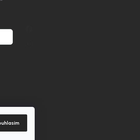
info
@
nordial.cz
+420 725 537 607
https://www.facebook.com/profile.php?
id=61582484494454
nordial.cz
ouhlasím