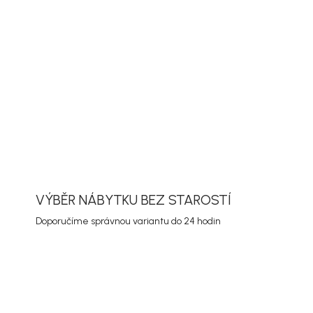
elní stůl Alma v provedení černá, hliník se hodí
balkon nebo zahradu. Díky tomu se snadno
s dalším nábytkem a pevná deska poskytne
sto pro stolování, odkládání i letní setkávání.
ORMACE
ZEPTAT SE
HLÍDAT
VÝBĚR NÁBYTKU BEZ STAROSTÍ
Doporučíme správnou variantu do 24 hodin