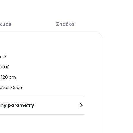
skuze
Značka
iník
erná
 120 cm
ýška 75 cm
ny parametry