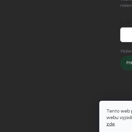
O Nordial
našem
Nordial magazín
✧ Návrh nábytku zdarma
E-MAI
Affiliate program
Jak nakupovat
Obchodní podmínky
Vložen
Podmínky ochrany osobních údajů
Při
Vrácení zboží a reklamace
Doprava a platba
Platím Pak
Kontakt
Tento web p
webu vyjadř
zde
.