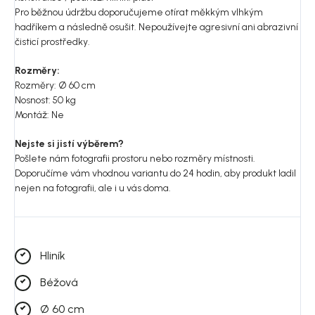
Pro běžnou údržbu doporučujeme otírat měkkým vlhkým
hadříkem a následně osušit. Nepoužívejte agresivní ani abrazivní
čisticí prostředky.
Rozměry:
Rozměry: Ø 60 cm
Nosnost: 50 kg
Montáž: Ne
Nejste si jistí výběrem?
Pošlete nám fotografii prostoru nebo rozměry místnosti.
Doporučíme vám vhodnou variantu do 24 hodin, aby produkt ladil
nejen na fotografii, ale i u vás doma.
Hliník
Béžová
Ø 60 cm