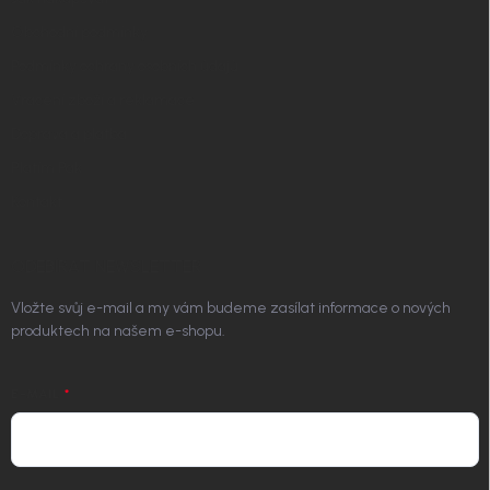
Obchodní podmínky
Podmínky ochrany osobních údajů
Vrácení zboží a reklamace
Doprava a platba
Platím Pak
Kontakt
ODEBÍRAT NEWSLETTER
Vložte svůj e-mail a my vám budeme zasílat informace o nových
produktech na našem e-shopu.
E-MAIL