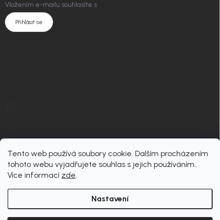
Vložením e-mailu souhlasíte s
podmínkami ochrany osobních údajů
Přihlásit se
KONTAKT
info
@
nordial.cz
+420 725 537 607
https://www.facebook.com/profile.php?id=61582484494454
nordial.cz
Tento web používá soubory cookie. Dalším procházením
tohoto webu vyjadřujete souhlas s jejich používáním..
Více informací
zde
.
Nastavení