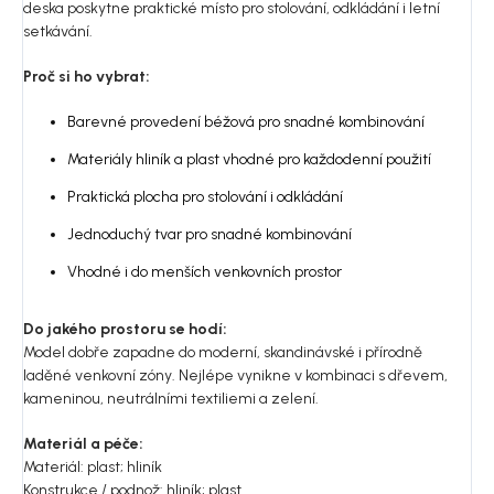
deska poskytne praktické místo pro stolování, odkládání i letní
setkávání.
Proč si ho vybrat:
Barevné provedení béžová pro snadné kombinování
Materiály hliník a plast vhodné pro každodenní použití
Praktická plocha pro stolování i odkládání
Jednoduchý tvar pro snadné kombinování
Vhodné i do menších venkovních prostor
Do jakého prostoru se hodí:
Model dobře zapadne do moderní, skandinávské i přírodně
laděné venkovní zóny. Nejlépe vynikne v kombinaci s dřevem,
kameninou, neutrálními textiliemi a zelení.
Materiál a péče:
Materiál: plast; hliník
Konstrukce / podnož: hliník; plast