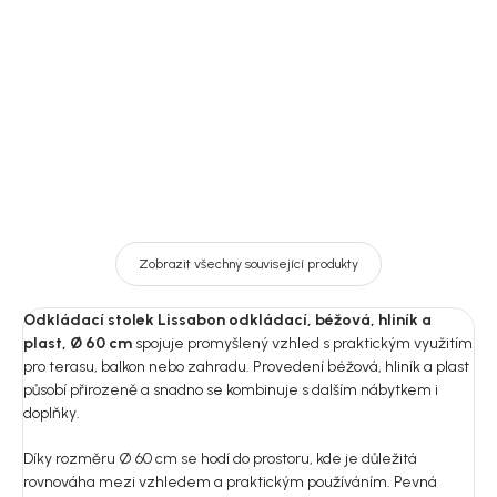
14 529 Kč
1 799 Kč
DO KOŠÍKU
DO KOŠÍKU
Zobrazit všechny související produkty
Odkládací stolek Lissabon odkládací, béžová, hliník a
plast, Ø 60 cm
spojuje promyšlený vzhled s praktickým využitím
pro terasu, balkon nebo zahradu. Provedení béžová, hliník a plast
působí přirozeně a snadno se kombinuje s dalším nábytkem i
doplňky.
Díky rozměru Ø 60 cm se hodí do prostoru, kde je důležitá
rovnováha mezi vzhledem a praktickým používáním. Pevná