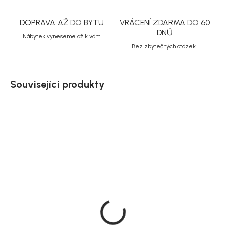
DOPRAVA AŽ DO BYTU
VRÁCENÍ ZDARMA DO 60
DNŮ
Nábytek vyneseme až k vám
Bez zbytečných otázek
Související produkty
Doručíme do 10-14 dnů
Doručíme do 10-14 dnů
Zahradní set Lissabon,
House Nordic Odkládací
béžová, hliník, 44 × 40 × 4
stolek zahradní, teakový,
cm, 3 ks
50 cm, Bilbao