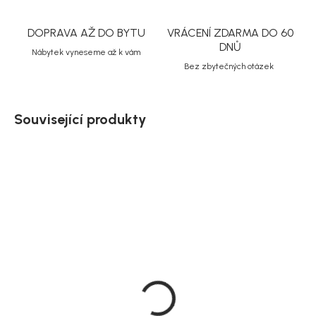
DOPRAVA AŽ DO BYTU
VRÁCENÍ ZDARMA DO 60
DNŮ
Nábytek vyneseme až k vám
Bez zbytečných otázek
Související produkty
Doručíme do 10-14 dnů
Doručíme do 10-14 dnů
Zahradní set Lissabon,
Zahradní jídelní stůl
béžová, hliník, 44 × 40 × 4
Merlo, bílá, hliník, 200 ×
cm, 3 ks
90 cm