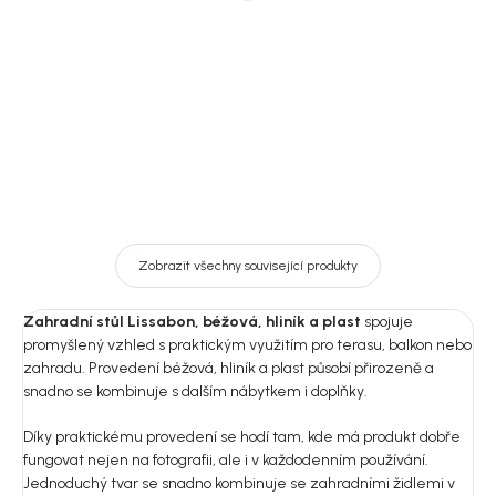
14 529 Kč
12 009 Kč
DO KOŠÍKU
DO KOŠÍKU
Zobrazit všechny související produkty
Zahradní stůl Lissabon, béžová, hliník a plast
spojuje
promyšlený vzhled s praktickým využitím pro terasu, balkon nebo
zahradu. Provedení béžová, hliník a plast působí přirozeně a
snadno se kombinuje s dalším nábytkem i doplňky.
Díky praktickému provedení se hodí tam, kde má produkt dobře
fungovat nejen na fotografii, ale i v každodenním používání.
Jednoduchý tvar se snadno kombinuje se zahradními židlemi v