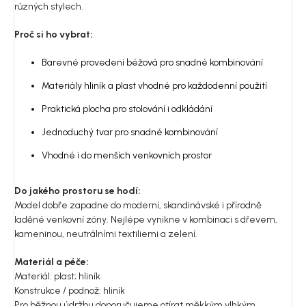
různých stylech.
Proč si ho vybrat:
Barevné provedení béžová pro snadné kombinování
Materiály hliník a plast vhodné pro každodenní použití
Praktická plocha pro stolování i odkládání
Jednoduchý tvar pro snadné kombinování
Vhodné i do menších venkovních prostor
Do jakého prostoru se hodí:
Model dobře zapadne do moderní, skandinávské i přírodně
laděné venkovní zóny. Nejlépe vynikne v kombinaci s dřevem,
kameninou, neutrálními textiliemi a zelení.
Materiál a péče:
Materiál: plast; hliník
Konstrukce / podnož: hliník
Pro běžnou údržbu doporučujeme otírat měkkým vlhkým