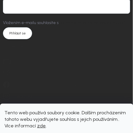
Vložením e-mailu souhlasíte s
podmínkami ochrany osobních údajů
Přihlásit se
KONTAKT
info
@
nordial.cz
+420 725 537 607
https://www.facebook.com/profile.php?id=61582484494454
nordial.cz
Tento web používá soubory cookie. Dalším procházením
tohoto webu vyjadřujete souhlas s jejich používáním..
Více informací
zde
.