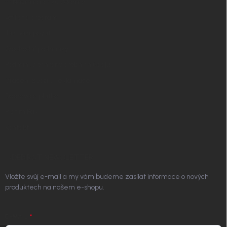
✧ Návrh nábytku zdarma
Affiliate program
Jak nakupovat
Obchodní podmínky
Podmínky ochrany osobních údajů
Vrácení zboží a reklamace
Doprava a platba
Platím Pak
Kontakt
ODEBÍRAT NEWSLETTER
Vložte svůj e-mail a my vám budeme zasílat informace o nových
produktech na našem e-shopu.
E-MAIL