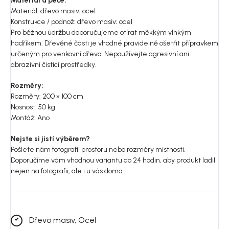
Materiál a péče:
Materiál: dřevo masiv; ocel
Konstrukce / podnož: dřevo masiv; ocel
Pro běžnou údržbu doporučujeme otírat měkkým vlhkým
hadříkem. Dřevěné části je vhodné pravidelně ošetřit přípravkem
určeným pro venkovní dřevo. Nepoužívejte agresivní ani
abrazivní čisticí prostředky.
Rozměry:
Rozměry: 200 × 100 cm
Nosnost: 50 kg
Montáž: Ano
Nejste si jistí výběrem?
Pošlete nám fotografii prostoru nebo rozměry místnosti.
Doporučíme vám vhodnou variantu do 24 hodin, aby produkt ladil
nejen na fotografii, ale i u vás doma.
Dřevo masiv, Ocel