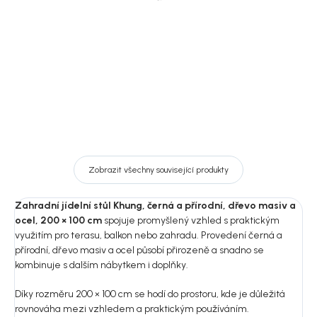
200 × 100 cm
100 cm
36 719 Kč
34 959 Kč
DO KOŠÍKU
DO KOŠÍKU
Zobrazit všechny související produkty
Zahradní jídelní stůl Khung, černá a přírodní, dřevo masiv a
ocel, 200 × 100 cm
spojuje promyšlený vzhled s praktickým
využitím pro terasu, balkon nebo zahradu. Provedení černá a
přírodní, dřevo masiv a ocel působí přirozeně a snadno se
kombinuje s dalším nábytkem i doplňky.
Díky rozměru 200 × 100 cm se hodí do prostoru, kde je důležitá
rovnováha mezi vzhledem a praktickým používáním.