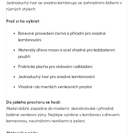
Jednoduchý tvar se snadno kombinuje se zahradními židlemi v
různých stylech.
Proč si ho vybrat:
Barevné provedení černá a přírodní pro snadné
kombinování
Materiály dřevo masiv a ocel vhodné pro každodenní
použití
Praktická plocha pro stolování i odkládání
Jednoduchý tvar pro snadné kombinování
Vhodné i do menších venkovních prostor
Do jakého prostoru se hodí:
Model dobře zapadne do moderní, skandinávské i přírodně
laděné venkovní zóny. Nejlépe vynikne v kombinaci s dřevem,
kameninou, neutrálními textiliemi a zelení.