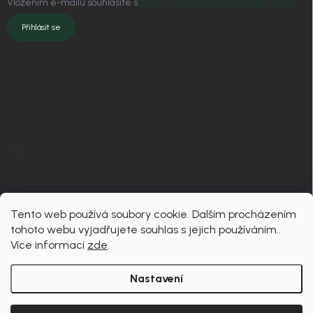
Vložením e-mailu souhlasíte s
podmínkami ochrany osobních údajů
Přihlásit se
KONTAKT
info
@
nordial.cz
+420 725 537 607
https://www.facebook.com/profile.php?id=61582484494454
nordial.cz
Tento web používá soubory cookie. Dalším procházením
tohoto webu vyjadřujete souhlas s jejich používáním..
Více informací
zde
.
Nastavení