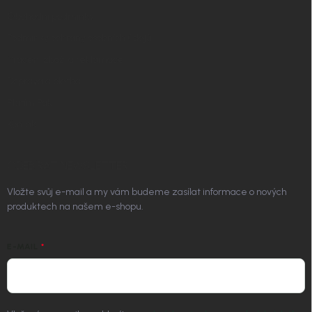
Obchodní podmínky
Podmínky ochrany osobních údajů
Vrácení zboží a reklamace
Doprava a platba
Platím Pak
Kontakt
ODEBÍRAT NEWSLETTER
Vložte svůj e-mail a my vám budeme zasílat informace o nových
produktech na našem e-shopu.
E-MAIL