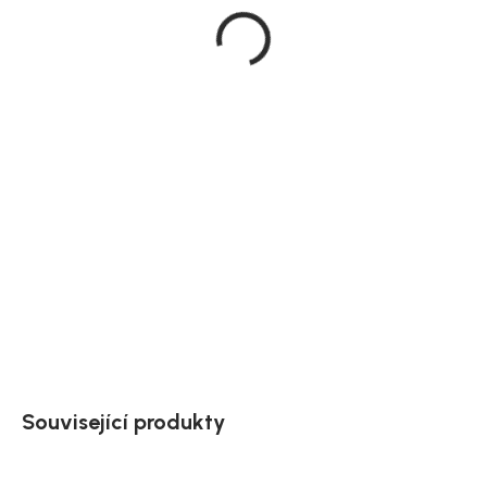
2 999 Kč
2 549 Kč
Měrná
cena:
Vrácení zdarma
Doprava až
Pomoc s výběrem
do 60 dnů
do bytu
do 24 h
Na dotaz
MOŽNOSTI
DORUČENÍ
DETAILNÍ INFORMACE
ZEPTAT SE
HLÍDAT
Uložit
Související produkty
Akce