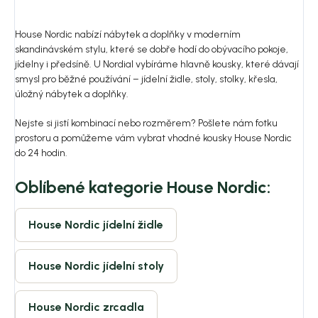
House Nordic nabízí nábytek a doplňky v moderním
skandinávském stylu, které se dobře hodí do obývacího pokoje,
jídelny i předsíně. U Nordial vybíráme hlavně kousky, které dávají
smysl pro běžné používání – jídelní židle, stoly, stolky, křesla,
úložný nábytek a doplňky.
Nejste si jistí kombinací nebo rozměrem? Pošlete nám fotku
prostoru a pomůžeme vám vybrat vhodné kousky House Nordic
do 24 hodin.
Oblíbené kategorie House Nordic:
House Nordic jídelní židle
House Nordic jídelní stoly
House Nordic zrcadla