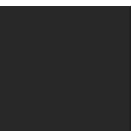
Z
á
p
INFORMACE PRO VÁS
a
t
O Nordial
í
Nordial magazín
✧ Návrh nábytku zdarma
Affiliate program
Jak nakupovat
Obchodní podmínky
Podmínky ochrany osobních údajů
Vrácení zboží a reklamace
Doprava a platba
Platím Pak
Kontakt