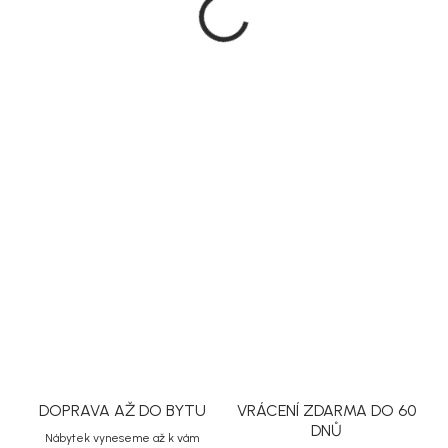
5 999 Kč
5 099 Kč
Měrná
Na dotaz
cena:
MOŽNOSTI
DORUČENÍ
DETAILNÍ INFORMACE
ZEPTAT SE
HLÍDAT
Uložit
DOPRAVA AŽ DO BYTU
VRÁCENÍ ZDARMA DO 60
DNŮ
Nábytek vyneseme až k vám