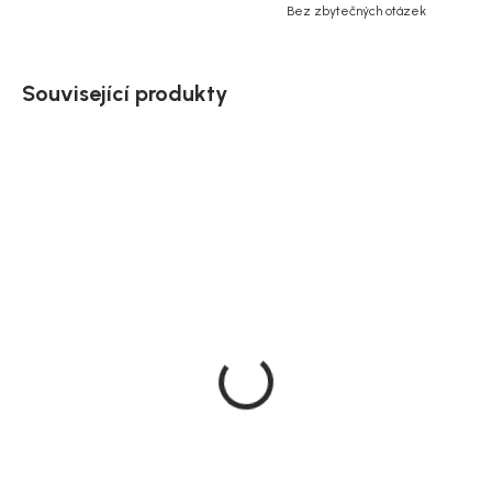
Bez zbytečných otázek
Související produkty
Bestseller
SALECODE:NORDIAL15:15:%
Doručíme do 10-14 dnů
Skladem
Zahradní stůl Lumpur,
House Nordic skládací
přírodní, dřevo masiv, Ø
zahradní židle Toledo,
70 cm
teak
7 089 Kč
1 399 Kč
DO KOŠÍKU
DO KOŠÍKU