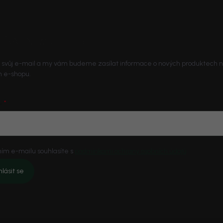
BÍRAT NEWSLETTER
 svůj e-mail a my vám budeme zasílat informace o nových produktech 
 e-shopu.
L
ím e-mailu souhlasíte s
podmínkami ochrany osobních údajů
hlásit se