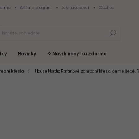
darma
Affiliate program
Jak nakupovat
Obchodní podmínky
Hledat
dky
Novinky
✧ Návrh nábytku zdarma
adní křesla
House Nordic Ratanové zahradní křeslo, černé šedé, R
du
ZNAČKA:
HOUSE NORDIC
10 950
chny (7)
9 308 
Měrná
Doručíme d
cena:
MŮŽEME DOR