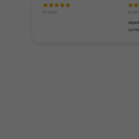
8.7.2026
16.6.2
objed
rychl