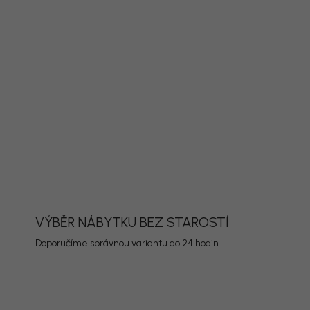
PŘIDAT DO KOŠÍKU
ORMACE
ZEPTAT SE
HLÍDAT
VÝBĚR NÁBYTKU BEZ STAROSTÍ
Doporučíme správnou variantu do 24 hodin