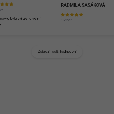
RADMILA SASÁKOVÁ
026
návka byla vyřízena velmi
11.6.2026
e
Zobrazit další hodnocení