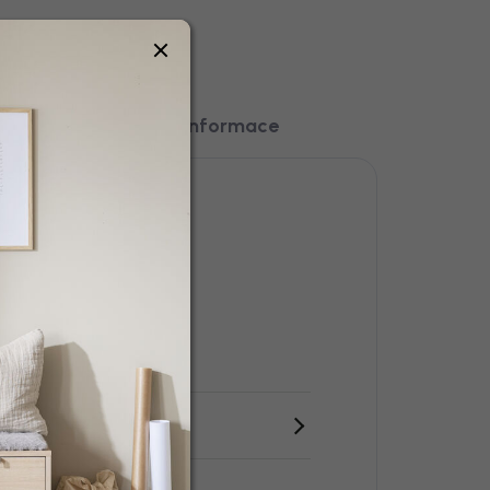
Ostatní informace
átka, Ratan
erná, Šedá
ířka 92 cm
ýška 142 cm
ny parametry