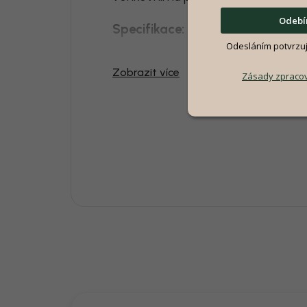
Odebír
Specifikace:
Odesláním potvrzuje
Materiál konstrukce
:
umělý ratan
Zobrazit více
Zásady zpracov
Materiál podnože
: kov
Čalounění sedáku
: polyester
Výška sedu: 36 cm
Hloubka sedu: 50 cm
Nosnost: 120 kg
Vyžaduje montaž: ano