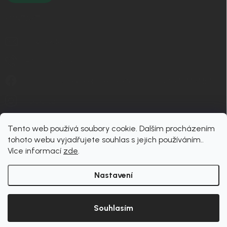
KONTAKT
info
@
nordial.cz
+420 725 537 607
https://www.facebook.com/profile.php?id=61582484494454
nordial.cz
Tento web používá soubory cookie. Dalším procházením
tohoto webu vyjadřujete souhlas s jejich používáním..
Více informací
zde
.
Nastavení
Copyright 2026
nordial
. Všechna práva vyhrazena.
Upravit nastavení cookies
Souhlasím
Vytvořil Shoptet