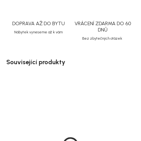
DOPRAVA AŽ DO BYTU
VRÁCENÍ ZDARMA DO 60
DNŮ
Nábytek vyneseme až k vám
Bez zbytečných otázek
Související produkty
Doručíme do 10-14 dnů
Doručíme do 10-14 dnů
Zahradní židle Julian,
Sada 2 zahradních židlí