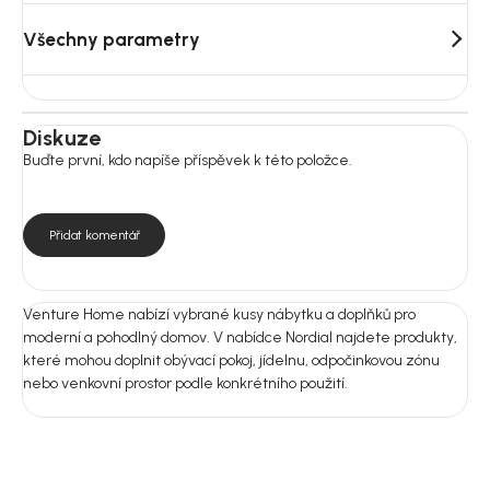
Materiál: látka; pěna; polyester; ratan; hliník
Konstrukce / podnož: ratan; hliník; polyester
Všechny parametry
Pro běžnou údržbu doporučujeme jemné vysávání nebo čištění
měkkým vlhkým hadříkem podle typu textilie. Nepoužívejte
agresivní ani abrazivní čisticí prostředky.
Diskuze
Rozměry:
Buďte první, kdo napíše příspěvek k této položce.
Rozměry: 65 × 92 × 58 cm
Výška sedáku: 44 cm
Hloubka sedáku: 43 cm
Šířka sedáku: 44 cm
Přidat komentář
Nosnost: 160 kg
Montáž: Ne
Počet kusů v balení: 2 ks
Venture Home nabízí vybrané kusy nábytku a doplňků pro
moderní a pohodlný domov. V nabídce Nordial najdete produkty,
Nejste si jistí výběrem?
které mohou doplnit obývací pokoj, jídelnu, odpočinkovou zónu
Pošlete nám fotografii prostoru nebo rozměry místnosti.
nebo venkovní prostor podle konkrétního použití.
Doporučíme vám vhodnou variantu do 24 hodin, aby produkt ladil
nejen na fotografii, ale i u vás doma.