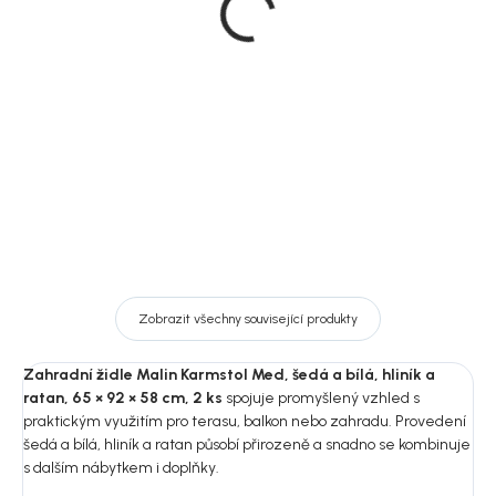
černá, ocel, 67 × 88 × 53
Spoga, bílá, hliník, 62 × 81
cm, 4 ks
× 60 cm
14 289 Kč
10 558 Kč
DO KOŠÍKU
DO KOŠÍKU
Zobrazit všechny související produkty
Zahradní židle Malin Karmstol Med, šedá a bílá, hliník a
ratan, 65 × 92 × 58 cm, 2 ks
spojuje promyšlený vzhled s
praktickým využitím pro terasu, balkon nebo zahradu. Provedení
šedá a bílá, hliník a ratan působí přirozeně a snadno se kombinuje
s dalším nábytkem i doplňky.