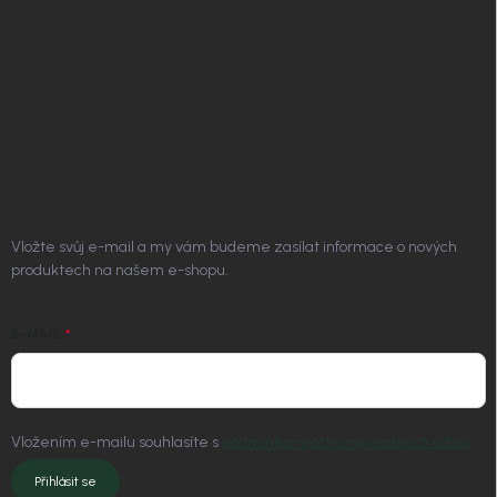
Podmínky ochrany osobních údajů
Vrácení zboží a reklamace
Doprava a platba
Platím Pak
Kontakt
ODEBÍRAT NEWSLETTER
Vložte svůj e-mail a my vám budeme zasílat informace o nových
produktech na našem e-shopu.
E-MAIL
Vložením e-mailu souhlasíte s
podmínkami ochrany osobních údajů
Přihlásit se