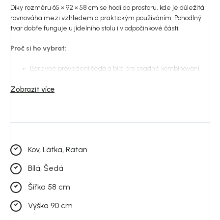
Díky rozměru 65 × 92 × 58 cm se hodí do prostoru, kde je důležitá
rovnováha mezi vzhledem a praktickým používáním. Pohodlný
tvar dobře funguje u jídelního stolu i v odpočinkové části.
Proč si ho vybrat:
Barevné provedení šedá a bílá pro snadné kombinování
Materiály hliník a ratan vhodné pro každodenní použití
Zobrazit více
Pohodlné sezení pro jídelní i relaxační část
Snadné kombinování se zahradním stolem
Dobrá volba pro terasu, balkon i zahradu
Kov, Látka, Ratan
Do jakého prostoru se hodí:
Bílá, Šedá
Model dobře zapadne do moderní, skandinávské i přírodně
laděné venkovní zóny. Nejlépe vynikne v kombinaci s dřevem,
Šířka 58 cm
kameninou, neutrálními textiliemi a zelení.
Výška 90 cm
Materiál a péče: