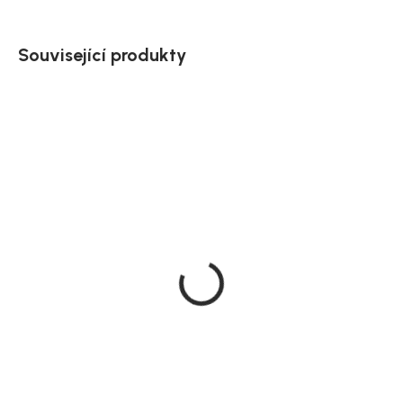
Související produkty
Doručíme do 10-14 dnů
Doručíme do 10-14 dnů
Zahradní jídelní židle s
Sada 2 zahradních židlí
područkami, černá,
Lindos Arm, černá, ocel,
Santorini
66 × 85 × 55 cm
2 409 Kč
4 999 Kč
DO KOŠÍKU
DO KOŠÍKU