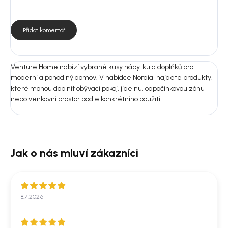
Rozměry: 55 × 90 × 56 cm
Výška sedáku: 45 cm
Hloubka sedáku: 44 cm
Přidat komentář
Šířka sedáku: 40 cm
Nosnost: 125 kg
Montáž: Ano
Venture Home nabízí vybrané kusy nábytku a doplňků pro
Počet kusů v balení: 2 ks
moderní a pohodlný domov. V nabídce Nordial najdete produkty,
které mohou doplnit obývací pokoj, jídelnu, odpočinkovou zónu
Nejste si jistí výběrem?
nebo venkovní prostor podle konkrétního použití.
Pošlete nám fotografii prostoru nebo rozměry místnosti.
Doporučíme vám vhodnou variantu do 24 hodin, aby produkt ladil
nejen na fotografii, ale i u vás doma.
8.7.2026