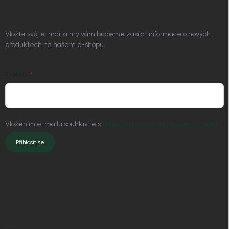
ODEBÍRAT NEWSLETTER
Vložte svůj e-mail a my vám budeme zasílat informace o nových
produktech na našem e-shopu.
E-MAIL
Vložením e-mailu souhlasíte s
podmínkami ochrany osobních údajů
Přihlásit se
KONTAKT
info
@
nordial.cz
+420 725 537 607