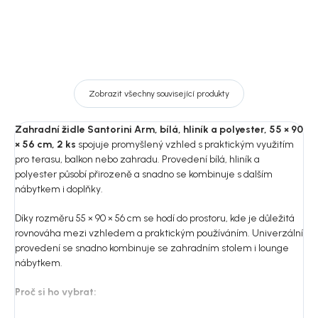
Zobrazit všechny související produkty
Zahradní židle Santorini Arm, bílá, hliník a polyester, 55 × 90
× 56 cm, 2 ks
spojuje promyšlený vzhled s praktickým využitím
pro terasu, balkon nebo zahradu. Provedení bílá, hliník a
polyester působí přirozeně a snadno se kombinuje s dalším
nábytkem i doplňky.
Díky rozměru 55 × 90 × 56 cm se hodí do prostoru, kde je důležitá
rovnováha mezi vzhledem a praktickým používáním. Univerzální
provedení se snadno kombinuje se zahradním stolem i lounge
nábytkem.
Proč si ho vybrat: