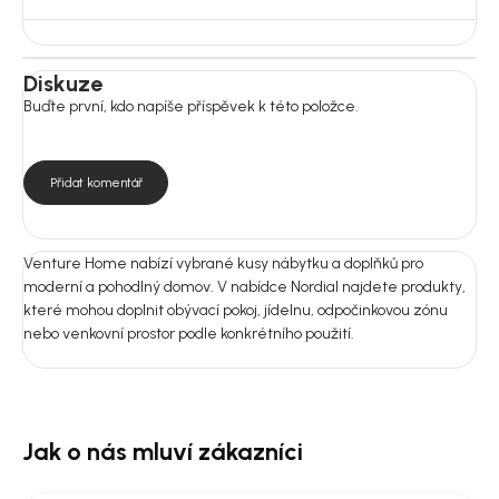
Pro běžnou údržbu doporučujeme jemné vysávání nebo čištění
měkkým vlhkým hadříkem podle typu textilie. Nepoužívejte
agresivní ani abrazivní čisticí prostředky.
Diskuze
Buďte první, kdo napíše příspěvek k této položce.
Rozměry:
Rozměry: 63 × 73 × 60 cm
Výška sedáku: 47 cm
Hloubka sedáku: 50 cm
Přidat komentář
Šířka sedáku: 43 cm
Nosnost: 120 kg
Montáž: Ne
Venture Home nabízí vybrané kusy nábytku a doplňků pro
Počet kusů v balení: 2 ks
moderní a pohodlný domov. V nabídce Nordial najdete produkty,
které mohou doplnit obývací pokoj, jídelnu, odpočinkovou zónu
Nejste si jistí výběrem?
nebo venkovní prostor podle konkrétního použití.
Pošlete nám fotografii prostoru nebo rozměry místnosti.
Doporučíme vám vhodnou variantu do 24 hodin, aby produkt ladil
nejen na fotografii, ale i u vás doma.