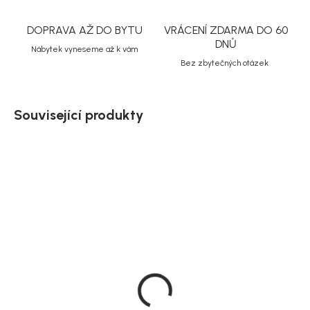
DOPRAVA AŽ DO BYTU
VRÁCENÍ ZDARMA DO 60
DNŮ
Nábytek vyneseme až k vám
Bez zbytečných otázek
Související produkty
Doručíme do 10-14 dnů
Doručíme do 10-14 dnů
Zahradní jídelní stůl
Zahradní jídelní stůl
Virya, šedá, hliník, 160 ×
Virya, černá, hliník, 200 ×
90 cm
100 cm