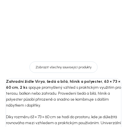
8 029 Kč
9 379 Kč
DO KOŠÍKU
DO KOŠÍKU
Zobrazit všechny související produkty
Zahradní židle Virya, šedá a bílá, hliník a polyester, 63 × 73 ×
60 cm, 2 ks
spojuje promyšlený vzhled s praktickým využitím pro
terasu, balkon nebo zahradu. Provedení šedá a bílá, hliník a
polyester působí přirozeně a snadno se kombinuje s dalším
nábytkem i doplňky.
Díky rozměru 63 × 73 × 60 cm se hodí do prostoru, kde je důležitá
rovnováha mezi vzhledem a praktickým používáním. Univerzální