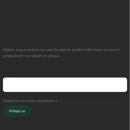
Doprava a platba
Platím Pak
Kontakt
ODEBÍRAT NEWSLETTER
Vložte svůj e-mail a my vám budeme zasílat informace o nových
produktech na našem e-shopu.
E-MAIL
Vložením e-mailu souhlasíte s
podmínkami ochrany osobních údajů
Přihlásit se
KONTAKT