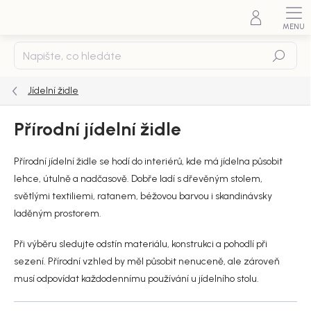
Přejít
na
obsah
Hledat
Jídelní židle
Přírodní jídelní židle
Přírodní jídelní židle se hodí do interiérů, kde má jídelna působit
lehce, útulně a nadčasově. Dobře ladí s dřevěným stolem,
světlými textiliemi, ratanem, béžovou barvou i skandinávsky
laděným prostorem.
Při výběru sledujte odstín materiálu, konstrukci a pohodlí při
sezení. Přírodní vzhled by měl působit nenuceně, ale zároveň
musí odpovídat každodennímu používání u jídelního stolu.