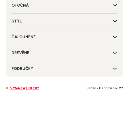
OTOČNÁ
STYL
ČALOUNĚNÉ
DŘEVĚNÉ
PODRUČKY
Položek k zobrazení:
27
VYMAZAT FILTRY
V
ý
SALECODE:NORDIAL15:15:%
p
i
s