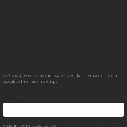
Obchodní podmínky
Podmínky ochrany osobních údajů
Vrácení zboží a reklamace
Doprava a platba
Platím Pak
Kontakt
ODEBÍRAT NEWSLETTER
Vložte svůj e-mail a my vám budeme zasílat informace o nových
produktech na našem e-shopu.
E-MAIL
Vložením e-mailu souhlasíte s
podmínkami ochrany osobních údajů