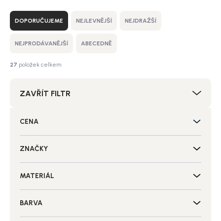
Ř
a
DOPORUČUJEME
NEJLEVNĚJŠÍ
NEJDRAŽŠÍ
z
e
NEJPRODÁVANĚJŠÍ
ABECEDNĚ
n
í
27
položek celkem
p
r
ZAVŘÍT FILTR
o
d
u
CENA
k
t
ů
ZNAČKY
MATERIÁL
BARVA