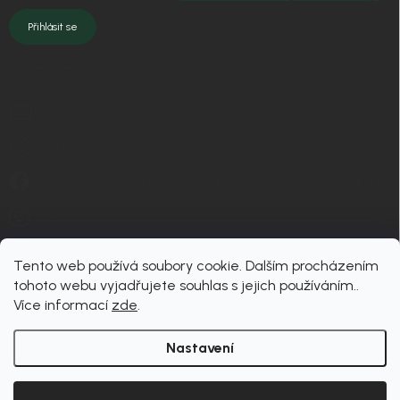
Přihlásit se
KONTAKT
info
@
nordial.cz
+420 725 537 607
https://www.facebook.com/profile.php?id=61582484494454
nordial.cz
Tento web používá soubory cookie. Dalším procházením
tohoto webu vyjadřujete souhlas s jejich používáním..
Více informací
zde
.
Nastavení
Copyright 2026
nordial
. Všechna práva vyhrazena.
Upravit nastavení cookies