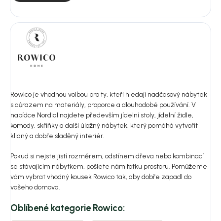
Rowico je vhodnou volbou pro ty, kteří hledají nadčasový nábytek
s důrazem na materiály, proporce a dlouhodobé používání. V
nabídce Nordial najdete především jídelní stoly, jídelní židle,
komody, skříňky a další úložný nábytek, který pomáhá vytvořit
klidný a dobře sladěný interiér.
Pokud si nejste jistí rozměrem, odstínem dřeva nebo kombinací
se stávajícím nábytkem, pošlete nám fotku prostoru. Pomůžeme
vám vybrat vhodný kousek Rowico tak, aby dobře zapadl do
vašeho domova.
Oblíbené kategorie Rowico: