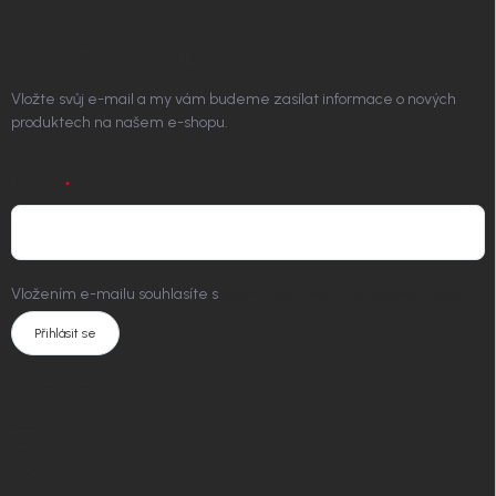
ODEBÍRAT NEWSLETTER
Vložte svůj e-mail a my vám budeme zasílat informace o nových
produktech na našem e-shopu.
E-MAIL
Vložením e-mailu souhlasíte s
podmínkami ochrany osobních údajů
Přihlásit se
KONTAKT
info
@
nordial.cz
+420 725 537 607