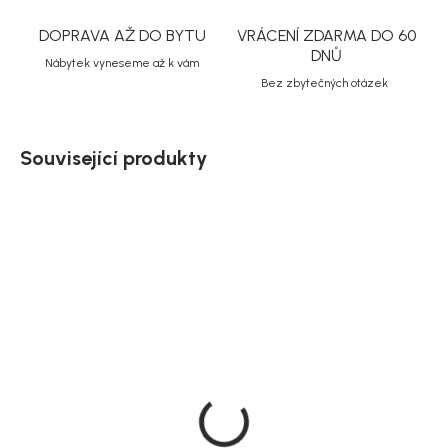
DOPRAVA AŽ DO BYTU
VRÁCENÍ ZDARMA DO 60
DNŮ
Nábytek vyneseme až k vám
Bez zbytečných otázek
Související produkty
Doručíme do 10-14 dnů
Doručíme do 10-14 dnů
Rowico čalouněná jídelní
House Nordic Jídelní
židle Medford, dub /
židle, přírodní, Estepona
světle béžová