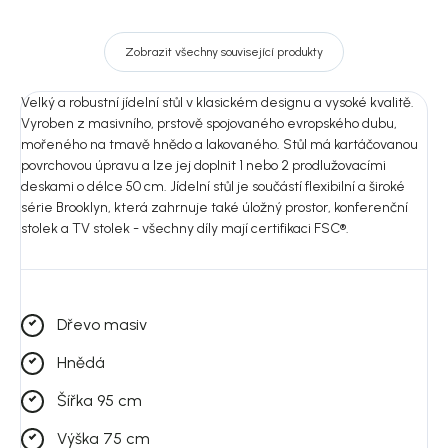
Zobrazit všechny související produkty
Velký a robustní jídelní stůl v klasickém designu a vysoké kvalitě.
Vyroben z masivního, prstově spojovaného evropského dubu,
mořeného na tmavě hnědo a lakovaného. Stůl má kartáčovanou
povrchovou úpravu a lze jej doplnit 1 nebo 2 prodlužovacími
deskami o délce 50 cm. Jídelní stůl je součástí flexibilní a široké
série Brooklyn, která zahrnuje také úložný prostor, konferenční
stolek a TV stolek - všechny díly mají certifikaci FSC®.
Dřevo masiv
Hnědá
Šířka 95 cm
Výška 75 cm