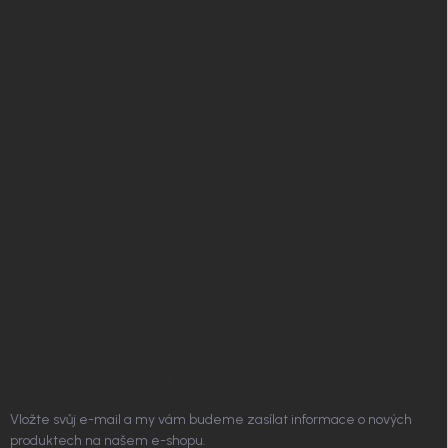
t
O Nordial
í
Nordial magazín
✧ Návrh nábytku zdarma
Affiliate program
Jak nakupovat
Obchodní podmínky
Podmínky ochrany osobních údajů
Vrácení zboží a reklamace
Doprava a platba
Platím Pak
Kontakt
ODEBÍRAT NEWSLETTER
Vložte svůj e-mail a my vám budeme zasílat informace o nových
produktech na našem e-shopu.