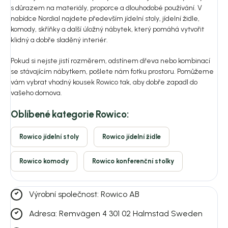
s důrazem na materiály, proporce a dlouhodobé používání. V
nabídce Nordial najdete především jídelní stoly, jídelní židle,
komody, skříňky a další úložný nábytek, který pomáhá vytvořit
klidný a dobře sladěný interiér.
Pokud si nejste jistí rozměrem, odstínem dřeva nebo kombinací
se stávajícím nábytkem, pošlete nám fotku prostoru. Pomůžeme
vám vybrat vhodný kousek Rowico tak, aby dobře zapadl do
vašeho domova.
Oblíbené kategorie Rowico:
Rowico jídelní stoly
Rowico jídelní židle
Rowico komody
Rowico konferenční stolky
Výrobní společnost: Rowico AB
Adresa: Remvägen 4 301 02 Halmstad Sweden