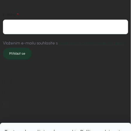
E-MAIL
Vložením e-mailu souhlasíte s
podmínkami ochrany osobních údajů
Přihlásit se
KONTAKT
info
@
nordial.cz
+420 725 537 607
https://www.facebook.com/profile.php?id=61582484494454
nordial.cz