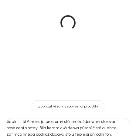
Na dotaz
Na dotaz
Jídelní set Athens se 4
Jídelní set Athens se 4
kouřově hnědými židlemi
hnědými židlemi Dover,
Agustin, 120 × 120 cm
120 × 120 cm
35 309 Kč
31 789 Kč
DO KOŠÍKU
DO KOŠÍKU
Zobrazit všechny související produkty
Jídelní stůl Athens je prostorný stůl pro každodenní stolování i
posezení s hosty. Bílá keramická deska působí čistě a lehce,
zatímco hnědá podnož dodává stolu teplejší přírodní tón.