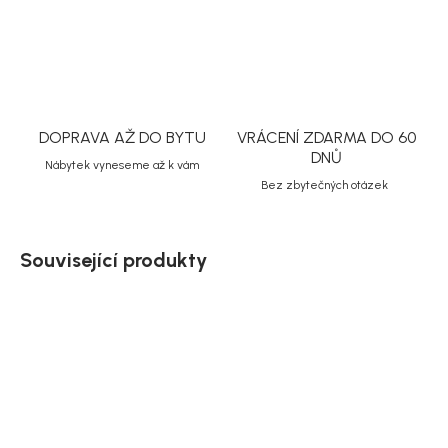
ZEPTAT SE
HLÍDAT
Uložit
DOPRAVA AŽ DO BYTU
VRÁCENÍ ZDARMA DO 60
DNŮ
Nábytek vyneseme až k vám
Bez zbytečných otázek
Související produkty