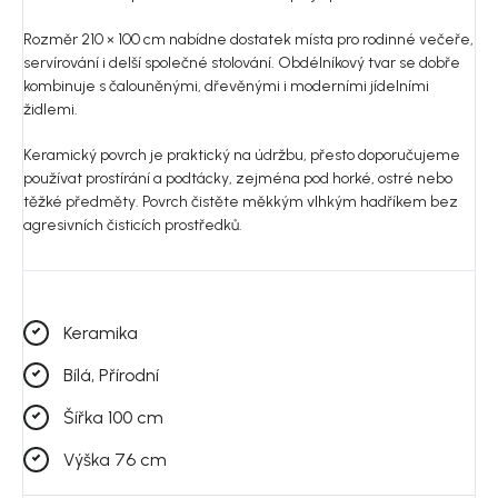
Rozměr 210 × 100 cm nabídne dostatek místa pro rodinné večeře,
servírování i delší společné stolování. Obdélníkový tvar se dobře
kombinuje s čalouněnými, dřevěnými i moderními jídelními
židlemi.
Keramický povrch je praktický na údržbu, přesto doporučujeme
používat prostírání a podtácky, zejména pod horké, ostré nebo
těžké předměty. Povrch čistěte měkkým vlhkým hadříkem bez
agresivních čisticích prostředků.
Keramika
Bílá, Přírodní
Šířka 100 cm
Výška 76 cm