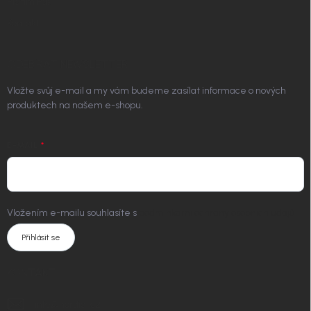
Platím Pak
Kontakt
ODEBÍRAT NEWSLETTER
Vložte svůj e-mail a my vám budeme zasílat informace o nových
produktech na našem e-shopu.
E-MAIL
Vložením e-mailu souhlasíte s
podmínkami ochrany osobních údajů
Přihlásit se
KONTAKT
info
@
nordial.cz